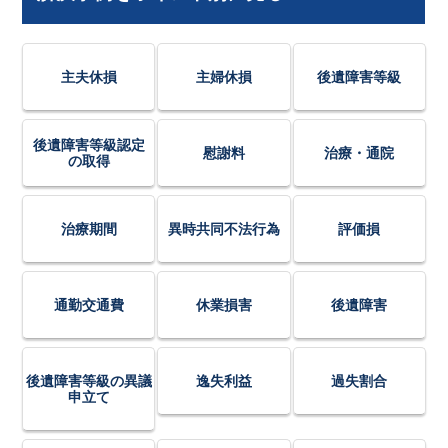
主夫休損
主婦休損
後遺障害等級
後遺障害等級認定
慰謝料
治療・通院
の取得
治療期間
異時共同不法行為
評価損
通勤交通費
休業損害
後遺障害
後遺障害等級の異議
逸失利益
過失割合
申立て