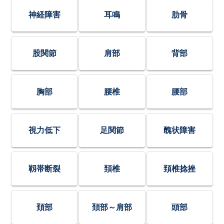
神経障害
耳鳴
肋骨
股関節
肩部
背部
胸部
腰椎
腰部
視力低下
足関節
醜状障害
靱帯断裂
頚椎
頚椎捻挫
頚部
頚部～肩部
頭部