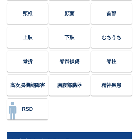
頸椎
顔面
首部
上肢
下肢
むちうち
骨折
脊髄損傷
脊柱
高次脳機能障害
胸腹部臓器
精神疾患
RSD