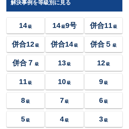
解決事例を等級別に見る
14
14
9号
併合11
級
級
級
併合12
併合14
併合５
級
級
級
併合７
13
12
級
級
級
11
10
9
級
級
級
8
7
6
級
級
級
5
4
3
級
級
級