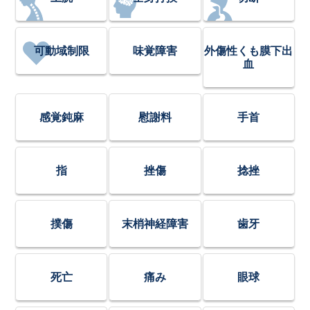
可動域制限
味覚障害
外傷性くも膜下出
血
感覚鈍麻
慰謝料
手首
指
挫傷
捻挫
撲傷
末梢神経障害
歯牙
死亡
痛み
眼球