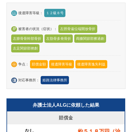
後遺障害等級：
１２級８号
被害者の状況（症状）：
左脛骨遠位端開放骨折
左腓骨骨幹部骨折
左肋骨多発骨折
両膝関節部擦過創
左足関節部挫創
争点：
賠償金額
後遺障害等級
後遺障害逸失利益
対応事務所：
姫路法律事務所
弁護士法人ALGに依頼した結果
賠償金
なし
約５１８万円（治