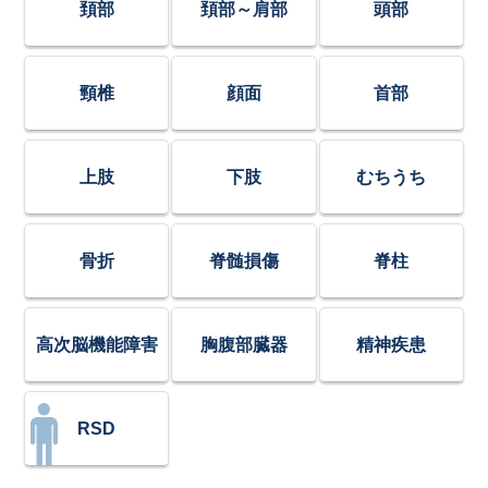
頚部
頚部～肩部
頭部
頸椎
顔面
首部
上肢
下肢
むちうち
骨折
脊髄損傷
脊柱
高次脳機能障害
胸腹部臓器
精神疾患
RSD