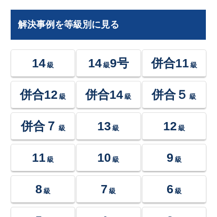
解決事例を等級別に見る
14
14
9号
併合11
級
級
級
併合12
併合14
併合５
級
級
級
併合７
13
12
級
級
級
11
10
9
級
級
級
8
7
6
級
級
級