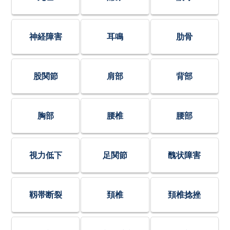
神経障害
耳鳴
肋骨
股関節
肩部
背部
胸部
腰椎
腰部
視力低下
足関節
醜状障害
靱帯断裂
頚椎
頚椎捻挫