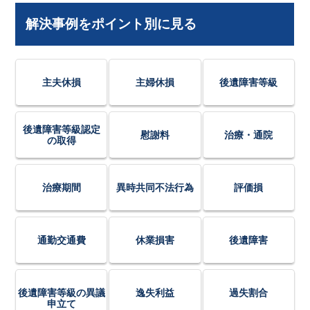
解決事例をポイント別に見る
主夫休損
主婦休損
後遺障害等級
後遺障害等級認定
慰謝料
治療・通院
の取得
治療期間
異時共同不法行為
評価損
通勤交通費
休業損害
後遺障害
後遺障害等級の異議
逸失利益
過失割合
申立て