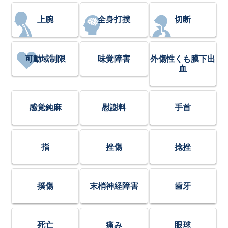
上腕
全身打撲
切断
可動域制限
味覚障害
外傷性くも膜下出
血
感覚鈍麻
慰謝料
手首
指
挫傷
捻挫
撲傷
末梢神経障害
歯牙
死亡
痛み
眼球