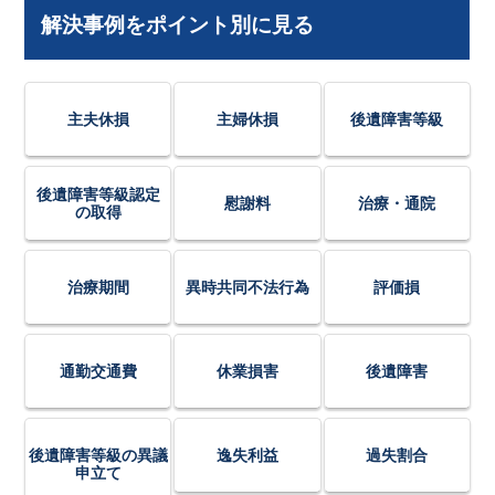
解決事例をポイント別に見る
主夫休損
主婦休損
後遺障害等級
後遺障害等級認定
慰謝料
治療・通院
の取得
治療期間
異時共同不法行為
評価損
通勤交通費
休業損害
後遺障害
後遺障害等級の異議
逸失利益
過失割合
申立て