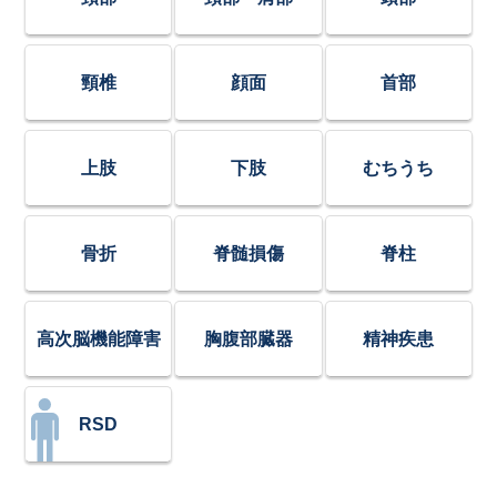
頸椎
顔面
首部
上肢
下肢
むちうち
骨折
脊髄損傷
脊柱
高次脳機能障害
胸腹部臓器
精神疾患
RSD