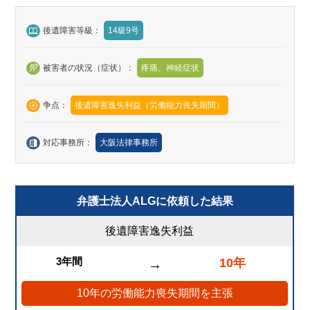
後遺障害等級：
14級9号
被害者の状況（症状）：
疼痛、神経症状
争点：
後遺障害逸失利益（労働能力喪失期間）
対応事務所：
大阪法律事務所
弁護士法人ALGに依頼した結果
後遺障害逸失利益
3年間
10年
→
10年の労働能力喪失期間を主張