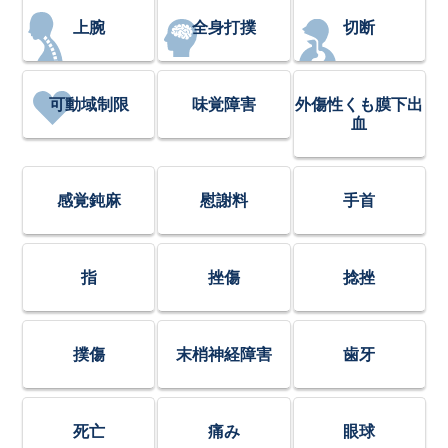
上腕
全身打撲
切断
可動域制限
味覚障害
外傷性くも膜下出
血
感覚鈍麻
慰謝料
手首
指
挫傷
捻挫
撲傷
末梢神経障害
歯牙
死亡
痛み
眼球