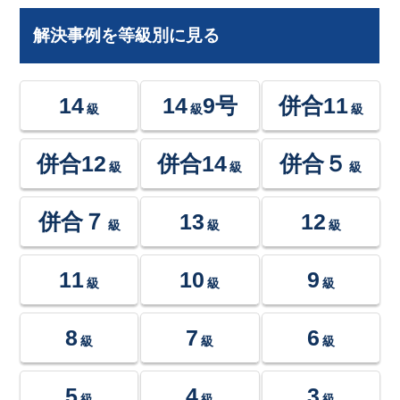
解決事例を等級別に見る
14
14
9号
併合11
級
級
級
併合12
併合14
併合５
級
級
級
併合７
13
12
級
級
級
11
10
9
級
級
級
8
7
6
級
級
級
5
4
3
級
級
級