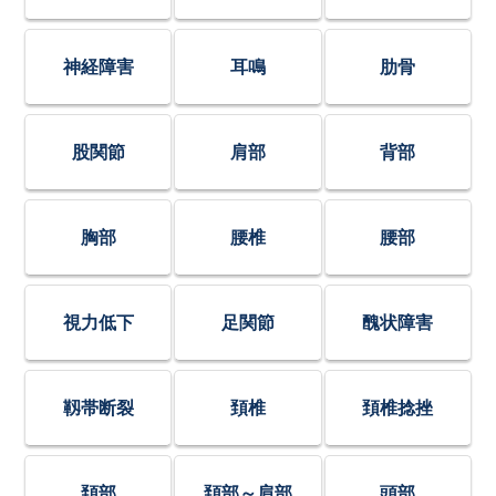
神経障害
耳鳴
肋骨
股関節
肩部
背部
胸部
腰椎
腰部
視力低下
足関節
醜状障害
靱帯断裂
頚椎
頚椎捻挫
頚部
頚部～肩部
頭部