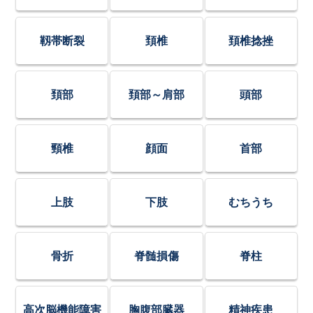
靱帯断裂
頚椎
頚椎捻挫
頚部
頚部～肩部
頭部
頸椎
顔面
首部
上肢
下肢
むちうち
骨折
脊髄損傷
脊柱
高次脳機能障害
胸腹部臓器
精神疾患