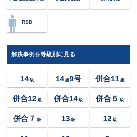
RSD
解決事例を等級別に見る
14
14
9号
併合11
級
級
級
併合12
併合14
併合５
級
級
級
併合７
13
12
級
級
級