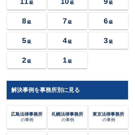
11
10
9
級
級
級
8
7
6
級
級
級
5
4
3
級
級
級
2
1
級
級
解決事例を事務所別に見る
広島法律事務所
札幌法律事務所
東京法律事務所
の事例
の事例
の事例