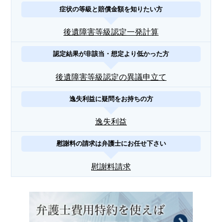
症状の等級と賠償金額を知りたい方
後遺障害等級認定一発計算
認定結果が非該当・想定より低かった方
後遺障害等級認定の異議申立て
逸失利益に疑問をお持ちの方
逸失利益
慰謝料の請求は弁護士にお任せ下さい
慰謝料請求