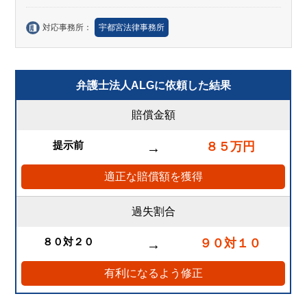
対応事務所：
宇都宮法律事務所
弁護士法人ALGに依頼した結果
賠償金額
提示前
８５万円
→
適正な賠償額を獲得
過失割合
８０対２０
９０対１０
→
有利になるよう修正