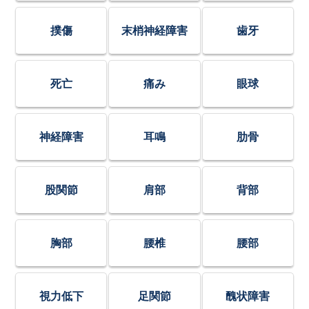
撲傷
末梢神経障害
歯牙
死亡
痛み
眼球
神経障害
耳鳴
肋骨
股関節
肩部
背部
胸部
腰椎
腰部
視力低下
足関節
醜状障害