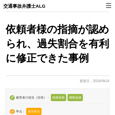
交通事故弁護士ALG
依頼者様の指摘が認め
られ、過失割合を有利
に修正できた事例
更新日：2024/09/24
被害者の状況（症状）：
頸椎捻挫
腰椎捻挫
争点：
過失割合