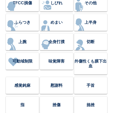
TFCC損傷
しびれ
その他
ふらつき
めまい
上半身
上腕
全身打撲
切断
可動域制限
味覚障害
外傷性くも膜下出
血
感覚鈍麻
慰謝料
手首
指
挫傷
捻挫