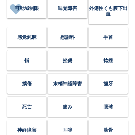
可動域制限
味覚障害
外傷性くも膜下出
血
感覚鈍麻
慰謝料
手首
指
挫傷
捻挫
撲傷
末梢神経障害
歯牙
死亡
痛み
眼球
神経障害
耳鳴
肋骨