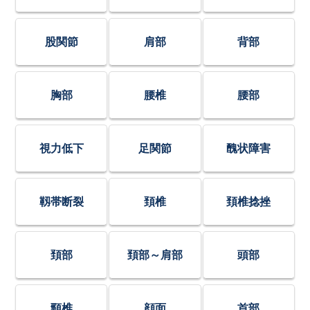
股関節
肩部
背部
胸部
腰椎
腰部
視力低下
足関節
醜状障害
靱帯断裂
頚椎
頚椎捻挫
頚部
頚部～肩部
頭部
頸椎
顔面
首部