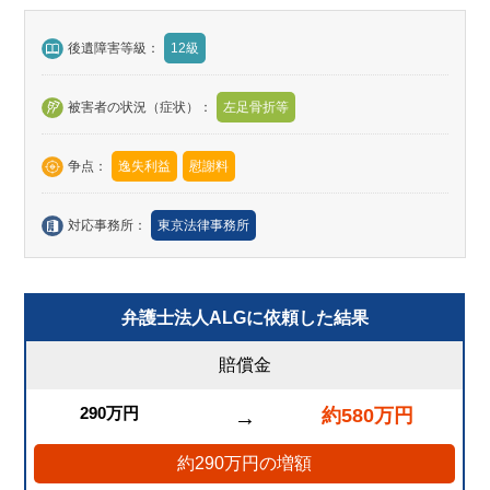
後遺障害等級：
12級
被害者の状況（症状）：
左足骨折等
争点：
逸失利益
慰謝料
対応事務所：
東京法律事務所
弁護士法人ALGに依頼した結果
賠償金
290万円
約580万円
→
約290万円の増額