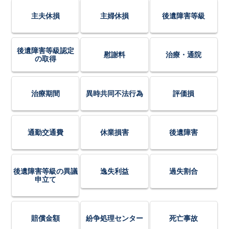
主夫休損
主婦休損
後遺障害等級
後遺障害等級認定
慰謝料
治療・通院
の取得
治療期間
異時共同不法行為
評価損
通勤交通費
休業損害
後遺障害
後遺障害等級の異議
逸失利益
過失割合
申立て
賠償金額
紛争処理センター
死亡事故