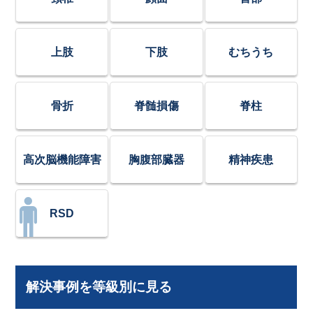
上肢
下肢
むちうち
骨折
脊髄損傷
脊柱
高次脳機能障害
胸腹部臓器
精神疾患
RSD
解決事例を等級別に見る