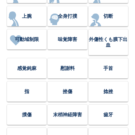
上腕
全身打撲
切断
可動域制限
味覚障害
外傷性くも膜下出
血
感覚鈍麻
慰謝料
手首
指
挫傷
捻挫
撲傷
末梢神経障害
歯牙