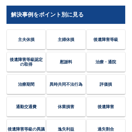
解決事例をポイント別に見る
主夫休損
主婦休損
後遺障害等級
後遺障害等級認定
慰謝料
治療・通院
の取得
治療期間
異時共同不法行為
評価損
通勤交通費
休業損害
後遺障害
後遺障害等級の異議
逸失利益
過失割合