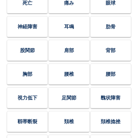
死亡
痛み
眼球
神経障害
耳鳴
肋骨
股関節
肩部
背部
胸部
腰椎
腰部
視力低下
足関節
醜状障害
靱帯断裂
頚椎
頚椎捻挫