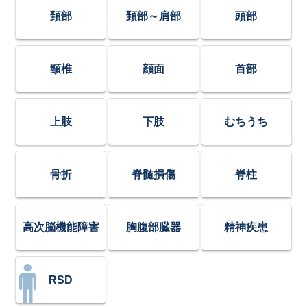
頚部
頚部～肩部
頭部
頸椎
顔面
首部
上肢
下肢
むちうち
骨折
脊髄損傷
脊柱
高次脳機能障害
胸腹部臓器
精神疾患
RSD