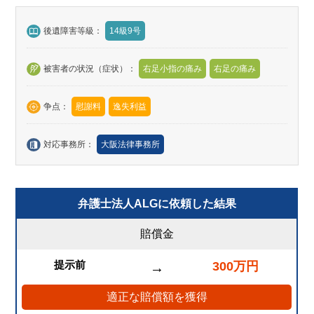
後遺障害等級：
14級9号
被害者の状況（症状）：
右足小指の痛み
右足の痛み
争点：
慰謝料
逸失利益
対応事務所：
大阪法律事務所
弁護士法人ALGに依頼した結果
賠償金
提示前
300万円
→
適正な賠償額を獲得