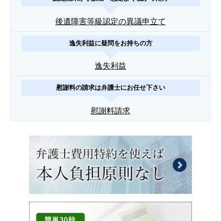
後遺障害等級認定の異議申立て
逸失利益に疑問をお持ちの方
逸失利益
慰謝料の請求は弁護士にお任せ下さい
慰謝料請求