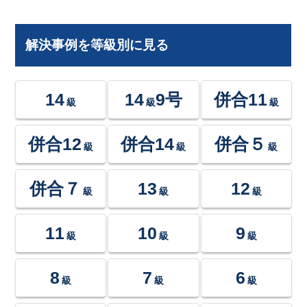
解決事例を等級別に見る
14
14
9号
併合11
級
級
級
併合12
併合14
併合５
級
級
級
併合７
13
12
級
級
級
11
10
9
級
級
級
8
7
6
級
級
級