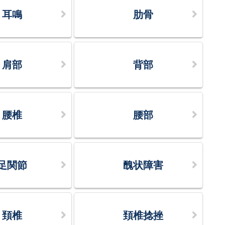
耳鳴
肋骨
肩部
背部
腰椎
腰部
足関節
醜状障害
頚椎
頚椎捻挫