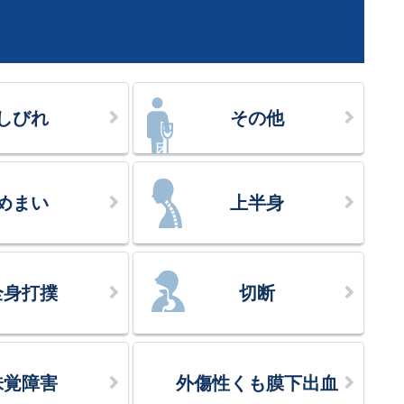
しびれ
その他
めまい
上半身
全身打撲
切断
味覚障害
外傷性くも膜下出血