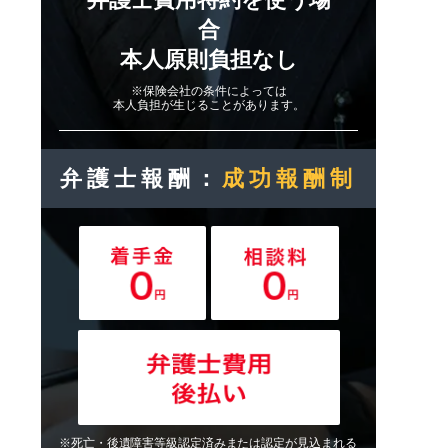
合
本人原則負担なし
※保険会社の条件によっては
本人負担が生じることがあります。
弁護士報酬：
成功報酬制
※死亡・後遺障害等級認定済みまたは認定が見込まれる