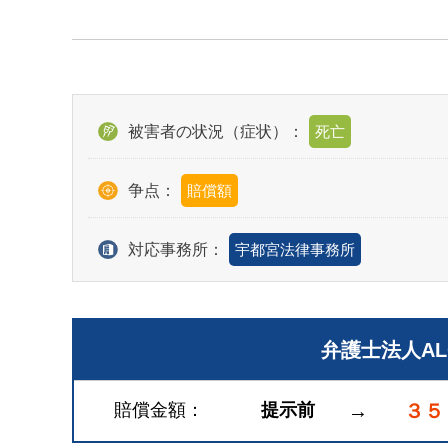
被害者の状況（症状）：
死亡
争点：
賠償額
対応事務所：
宇都宮法律事務所
弁護士法人A
賠償金額
提示前
→
３５