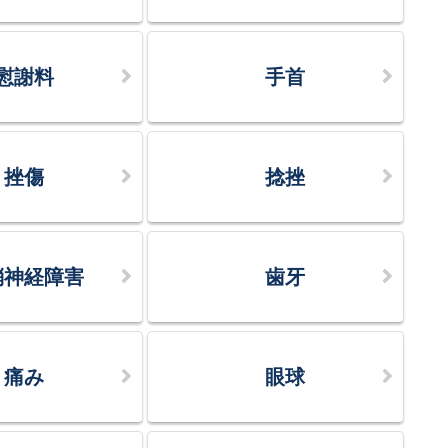
慰謝料
手首
挫傷
捻挫
梢神経障害
歯牙
痛み
眼球