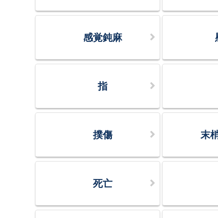
感覚鈍麻
指
撲傷
末
死亡