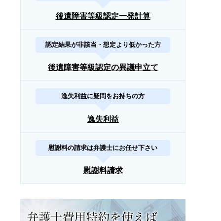
後遺障害等級認定一発計算
認定結果が非該当・想定より低かった方
後遺障害等級認定の異議申立て
逸失利益に疑問をお持ちの方
逸失利益
慰謝料の請求は弁護士にお任せ下さい
慰謝料請求