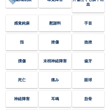
血
感覚鈍麻
慰謝料
手首
指
挫傷
捻挫
撲傷
末梢神経障害
歯牙
死亡
痛み
眼球
神経障害
耳鳴
肋骨