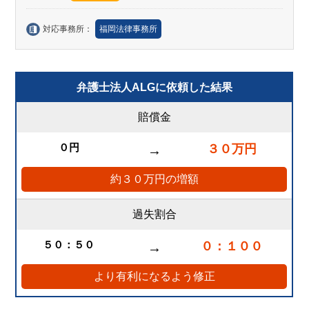
対応事務所：
福岡法律事務所
弁護士法人ALGに依頼した結果
賠償金
０円
３０万円
→
約３０万円の増額
過失割合
５０：５０
０：１００
→
より有利になるよう修正