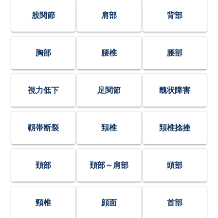
股関節
肩部
背部
胸部
腰椎
腰部
視力低下
足関節
醜状障害
靱帯断裂
頚椎
頚椎捻挫
頚部
頚部～肩部
頭部
頸椎
顔面
首部