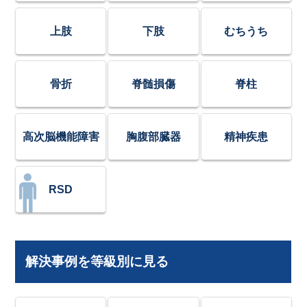
上肢
下肢
むちうち
骨折
脊髄損傷
脊柱
高次脳機能障害
胸腹部臓器
精神疾患
RSD
解決事例を等級別に見る