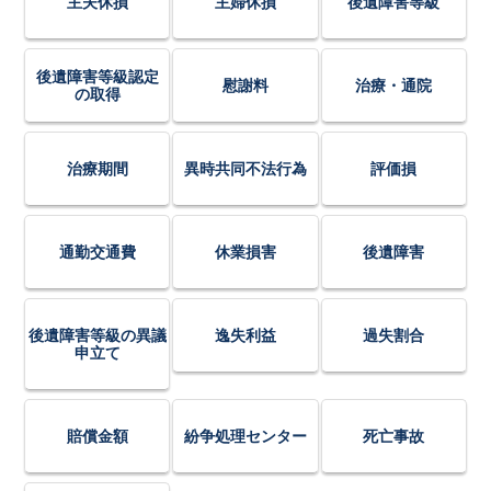
主夫休損
主婦休損
後遺障害等級
後遺障害等級認定
慰謝料
治療・通院
の取得
治療期間
異時共同不法行為
評価損
通勤交通費
休業損害
後遺障害
後遺障害等級の異議
逸失利益
過失割合
申立て
賠償金額
紛争処理センター
死亡事故