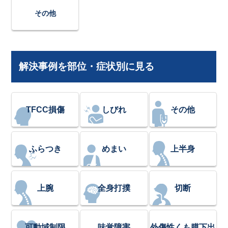
その他
解決事例を部位・症状別に見る
TFCC損傷
しびれ
その他
ふらつき
めまい
上半身
上腕
全身打撲
切断
可動域制限
味覚障害
外傷性くも膜下出