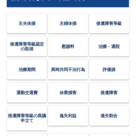
主夫休損
主婦休損
後遺障害等級
後遺障害等級認定
慰謝料
治療・通院
の取得
治療期間
異時共同不法行為
評価損
通勤交通費
休業損害
後遺障害
後遺障害等級の異議
逸失利益
過失割合
申立て