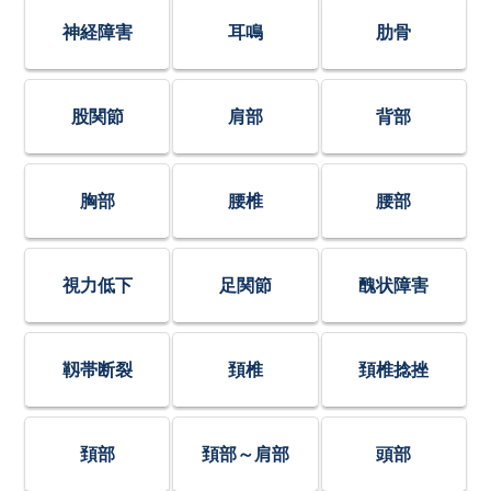
神経障害
耳鳴
肋骨
股関節
肩部
背部
胸部
腰椎
腰部
視力低下
足関節
醜状障害
靱帯断裂
頚椎
頚椎捻挫
頚部
頚部～肩部
頭部