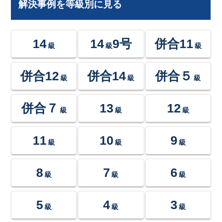
解決事例を等級別に見る
14
14
9号
併合11
級
級
級
併合12
併合14
併合５
級
級
級
併合７
13
12
級
級
級
11
10
9
級
級
級
8
7
6
級
級
級
5
4
3
級
級
級