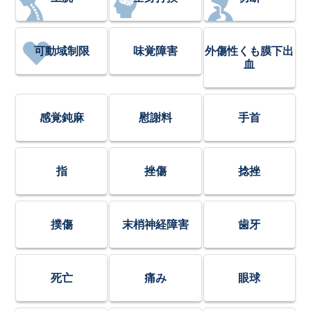
可動域制限
味覚障害
外傷性くも膜下出
血
感覚鈍麻
慰謝料
手首
指
挫傷
捻挫
撲傷
末梢神経障害
歯牙
死亡
痛み
眼球