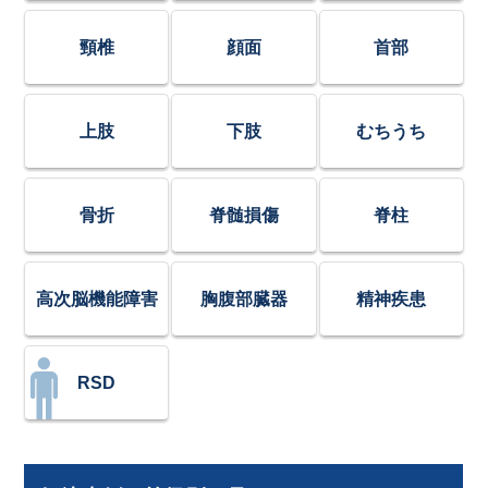
頸椎
顔面
首部
上肢
下肢
むちうち
骨折
脊髄損傷
脊柱
高次脳機能障害
胸腹部臓器
精神疾患
RSD