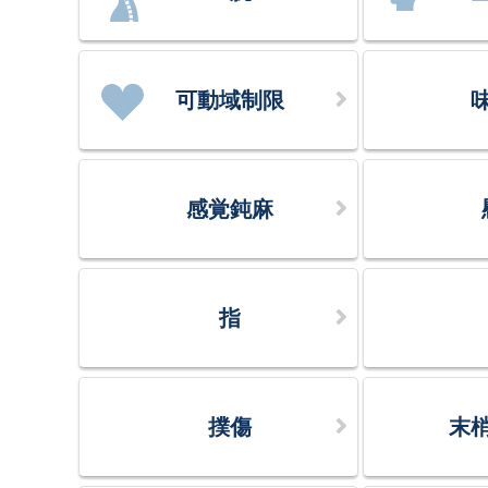
可動域制限
感覚鈍麻
指
撲傷
末