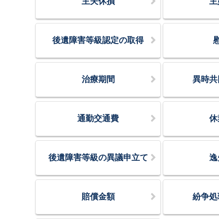
主夫休損
主
後遺障害等級認定の取得
治療期間
異時共
通勤交通費
休
後遺障害等級の異議申立て
逸
賠償金額
紛争処