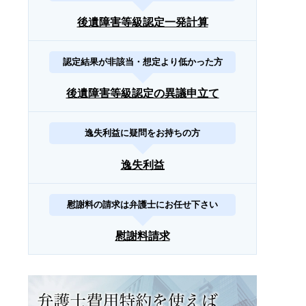
後遺障害等級認定一発計算
認定結果が非該当・想定より低かった方
後遺障害等級認定の異議申立て
逸失利益に疑問をお持ちの方
逸失利益
慰謝料の請求は弁護士にお任せ下さい
慰謝料請求