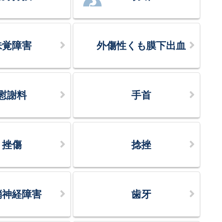
味覚障害
外傷性くも膜下出血
慰謝料
手首
挫傷
捻挫
梢神経障害
歯牙