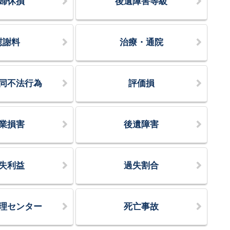
婦休損
後遺障害等級
慰謝料
治療・通院
同不法行為
評価損
業損害
後遺障害
失利益
過失割合
理センター
死亡事故