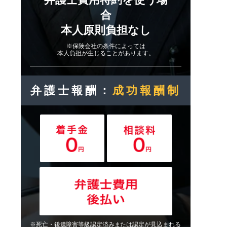
合
本人原則負担なし
※保険会社の条件によっては
本人負担が生じることがあります。
弁護士報酬：
成功報酬制
※死亡・後遺障害等級認定済みまたは認定が見込まれる