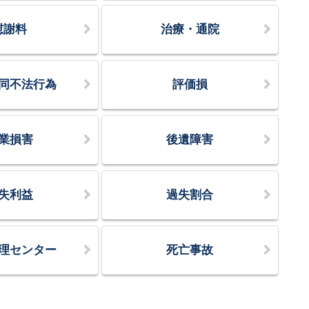
慰謝料
治療・通院
同不法行為
評価損
業損害
後遺障害
失利益
過失割合
理センター
死亡事故