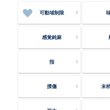
可動域制限
感覚鈍麻
指
撲傷
末