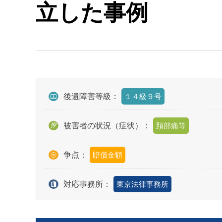
立した事例
後遺障害等級：
１４級９号
被害者の状況（症状）：
頚部痛等
争点：
賠償金額
対応事務所：
東京法律事務所