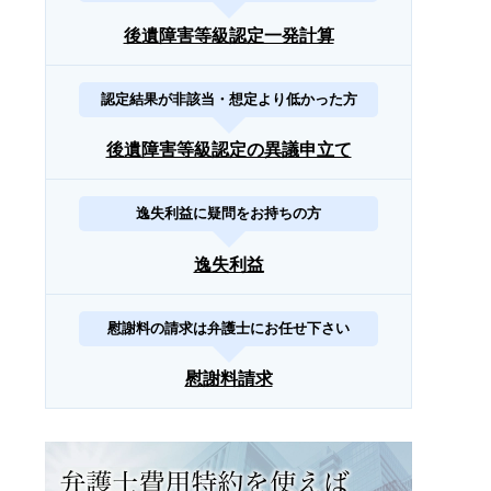
後遺障害等級認定一発計算
認定結果が非該当・想定より低かった方
後遺障害等級認定の異議申立て
逸失利益に疑問をお持ちの方
逸失利益
慰謝料の請求は弁護士にお任せ下さい
慰謝料請求