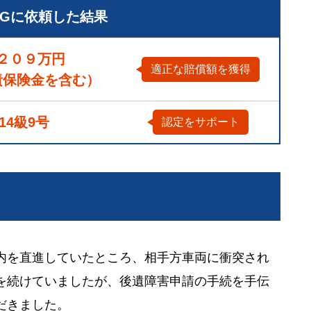
LGに依頼した結果
２０９万円
適正な賠償額を獲得
責保険金を含む）
14級9号
認定をサポート
内を直進していたところ、相手方車両に衝突され
を続けていましたが、後遺障害申請の手続を手伝
だきました。