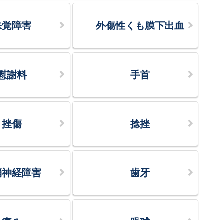
味覚障害
外傷性くも膜下出血
慰謝料
手首
挫傷
捻挫
梢神経障害
歯牙