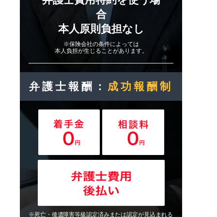
合
本人原則負担なし
※保険会社の条件によっては
本人負担が生じることがあります。
弁護士報酬：
成功報酬制
※死亡・後遺障害等級認定済みまたは認定が見込まれる