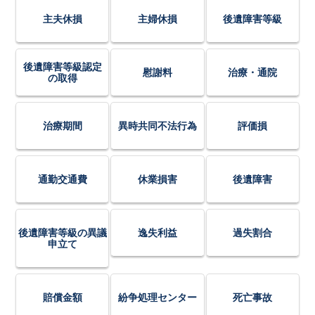
主夫休損
主婦休損
後遺障害等級
後遺障害等級認定
慰謝料
治療・通院
の取得
治療期間
異時共同不法行為
評価損
通勤交通費
休業損害
後遺障害
後遺障害等級の異議
逸失利益
過失割合
申立て
賠償金額
紛争処理センター
死亡事故