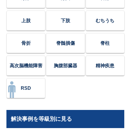
上肢
下肢
むちうち
骨折
脊髄損傷
脊柱
高次脳機能障害
胸腹部臓器
精神疾患
RSD
解決事例を等級別に見る