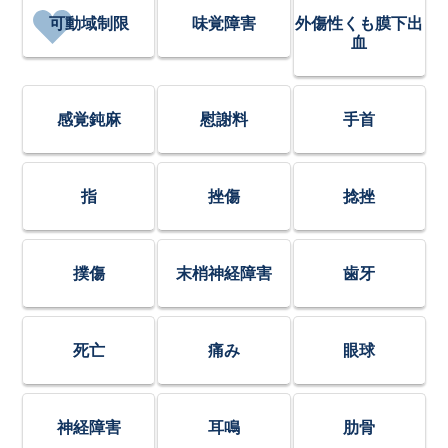
可動域制限
味覚障害
外傷性くも膜下出
血
感覚鈍麻
慰謝料
手首
指
挫傷
捻挫
撲傷
末梢神経障害
歯牙
死亡
痛み
眼球
神経障害
耳鳴
肋骨