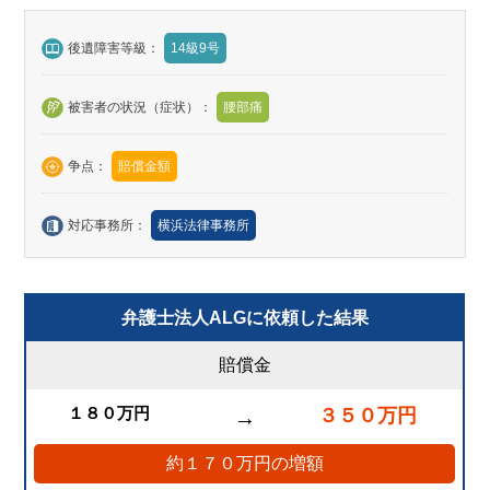
後遺障害等級：
14級9号
被害者の状況（症状）：
腰部痛
争点：
賠償金額
対応事務所：
横浜法律事務所
弁護士法人ALGに依頼した結果
賠償金
１８０万円
３５０万円
→
約１７０万円の増額