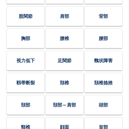
股関節
肩部
背部
胸部
腰椎
腰部
視力低下
足関節
醜状障害
靱帯断裂
頚椎
頚椎捻挫
頚部
頚部～肩部
頭部
頸椎
顔面
首部