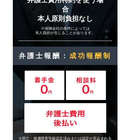
合
本人原則負担なし
※保険会社の条件によっては
本人負担が生じることがあります。
弁護士報酬：
成功報酬制
※死亡・後遺障害等級認定済みまたは認定が見込まれる