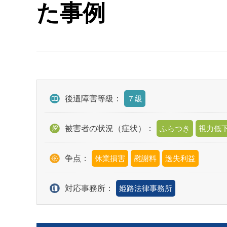
た事例
後遺障害等級：
７級
被害者の状況（症状）：
ふらつき
視力低
争点：
休業損害
慰謝料
逸失利益
対応事務所：
姫路法律事務所