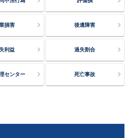
同不法行為
評価損
業損害
後遺障害
失利益
過失割合
理センター
死亡事故