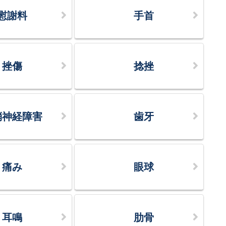
慰謝料
手首
挫傷
捻挫
梢神経障害
歯牙
痛み
眼球
耳鳴
肋骨