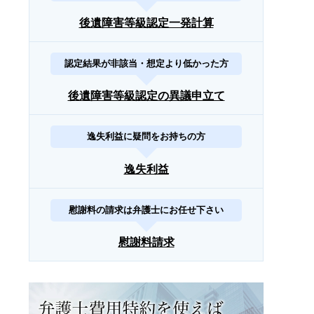
後遺障害等級認定一発計算
認定結果が非該当・想定より低かった方
後遺障害等級認定の異議申立て
逸失利益に疑問をお持ちの方
逸失利益
慰謝料の請求は弁護士にお任せ下さい
慰謝料請求