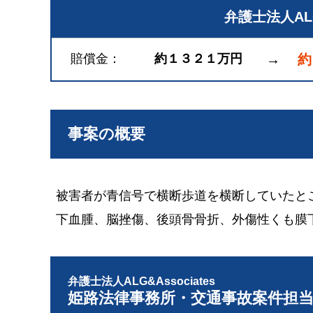
弁護士法人A
賠償金
約１３２１万円
→
約
事案の概要
被害者が青信号で横断歩道を横断していたと
下血腫、脳挫傷、後頭骨骨折、外傷性くも膜
弁護士法人ALG&Associates
姫路法律事務所・交通事故案件担