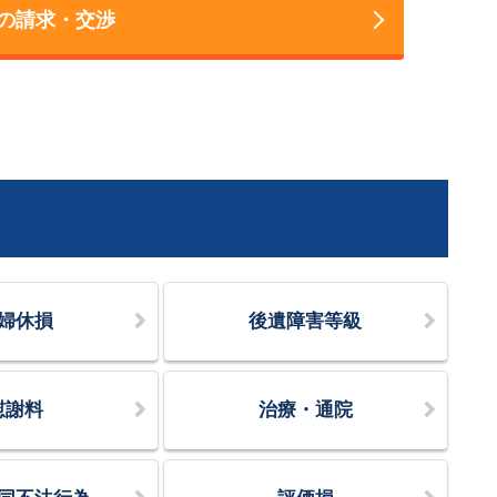
の請求・交渉
婦休損
後遺障害等級
慰謝料
治療・通院