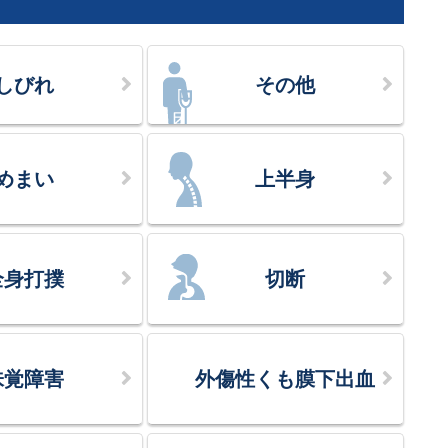
しびれ
その他
めまい
上半身
全身打撲
切断
味覚障害
外傷性くも膜下出血