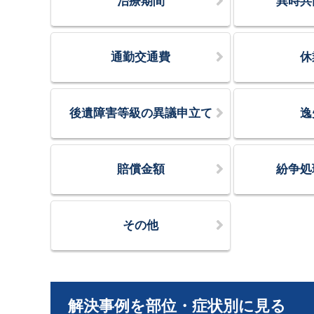
治療期間
異時共
通勤交通費
休
後遺障害等級の異議申立て
逸
賠償金額
紛争処
その他
解決事例を部位・症状別に見る