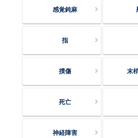
感覚鈍麻
指
撲傷
末
死亡
神経障害