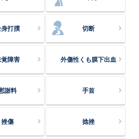
全身打撲
切断
味覚障害
外傷性くも膜下出血
慰謝料
手首
挫傷
捻挫