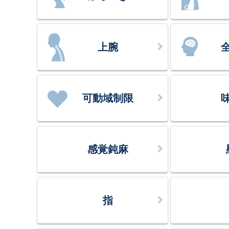
上腕
可動域制限
感覚鈍麻
指