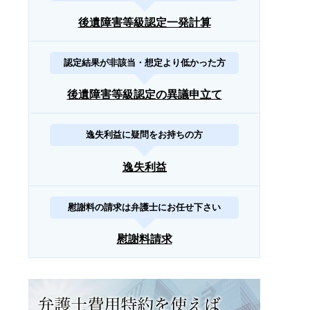
後遺障害等級認定一発計算
認定結果が非該当・想定より低かった方
後遺障害等級認定の異議申立て
逸失利益に疑問をお持ちの方
逸失利益
慰謝料の請求は弁護士にお任せ下さい
慰謝料請求