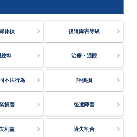
婦休損
後遺障害等級
慰謝料
治療・通院
同不法行為
評価損
業損害
後遺障害
失利益
過失割合