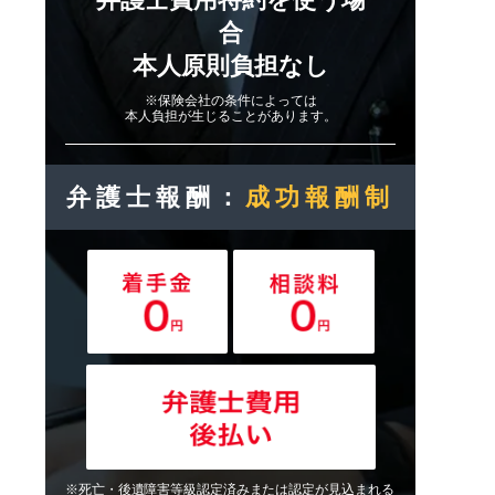
合
本人原則負担なし
※保険会社の条件によっては
本人負担が生じることがあります。
弁護士報酬：
成功報酬制
※死亡・後遺障害等級認定済みまたは認定が見込まれる