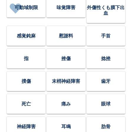
可動域制限
味覚障害
外傷性くも膜下出
血
感覚鈍麻
慰謝料
手首
指
挫傷
捻挫
撲傷
末梢神経障害
歯牙
死亡
痛み
眼球
神経障害
耳鳴
肋骨