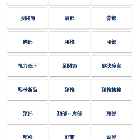
股関節
肩部
背部
胸部
腰椎
腰部
視力低下
足関節
醜状障害
靱帯断裂
頚椎
頚椎捻挫
頚部
頚部～肩部
頭部
頸椎
顔面
首部