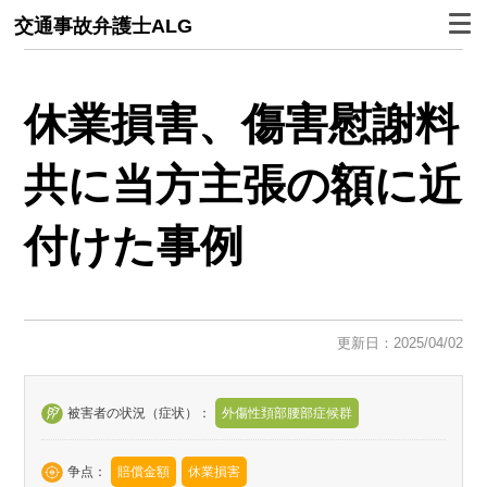
交通事故弁護士ALG
休業損害、傷害慰謝料
共に当方主張の額に近
付けた事例
更新日：2025/04/02
被害者の状況（症状）：
外傷性頚部腰部症候群
争点：
賠償金額
休業損害