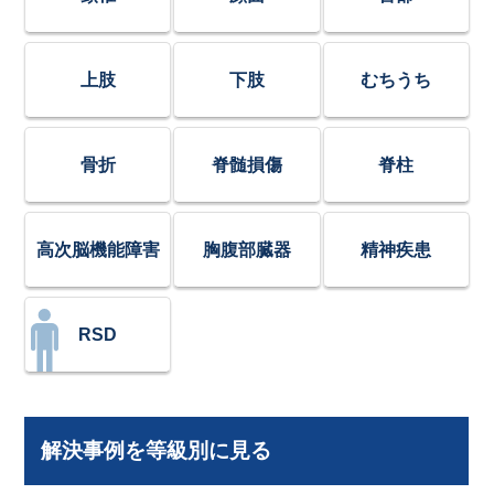
上肢
下肢
むちうち
骨折
脊髄損傷
脊柱
高次脳機能障害
胸腹部臓器
精神疾患
RSD
解決事例を等級別に見る