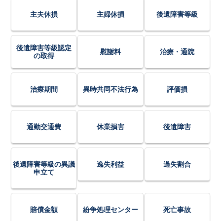
主夫休損
主婦休損
後遺障害等級
後遺障害等級認定
慰謝料
治療・通院
の取得
治療期間
異時共同不法行為
評価損
通勤交通費
休業損害
後遺障害
後遺障害等級の異議
逸失利益
過失割合
申立て
賠償金額
紛争処理センター
死亡事故