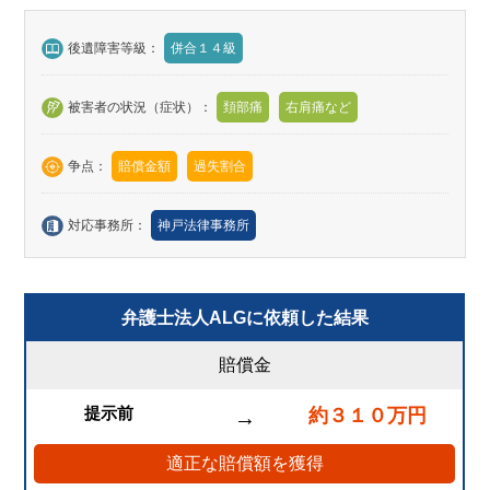
後遺障害等級：
併合１４級
被害者の状況（症状）：
頚部痛
右肩痛など
争点：
賠償金額
過失割合
対応事務所：
神戸法律事務所
弁護士法人ALGに依頼した結果
賠償金
提示前
約３１０万円
→
適正な賠償額を獲得