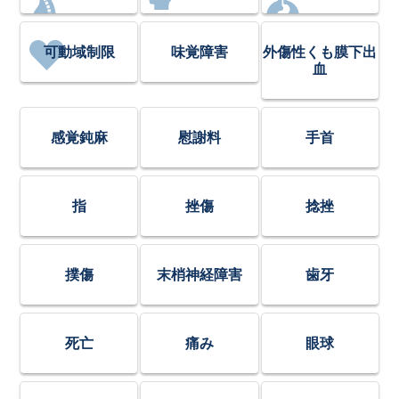
可動域制限
味覚障害
外傷性くも膜下出
血
感覚鈍麻
慰謝料
手首
指
挫傷
捻挫
撲傷
末梢神経障害
歯牙
死亡
痛み
眼球