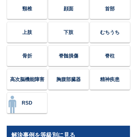
頸椎
顔面
首部
上肢
下肢
むちうち
骨折
脊髄損傷
脊柱
高次脳機能障害
胸腹部臓器
精神疾患
RSD
解決事例を等級別に見る