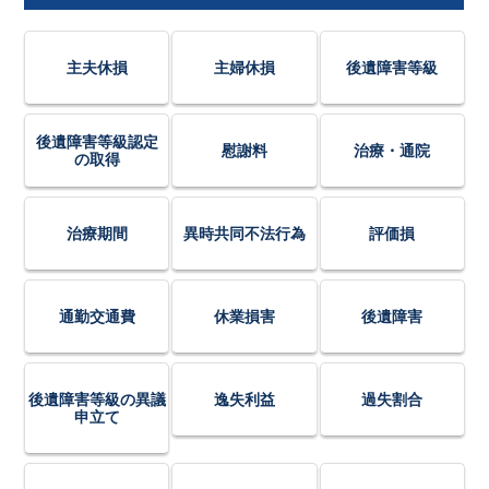
主夫休損
主婦休損
後遺障害等級
後遺障害等級認定
慰謝料
治療・通院
の取得
治療期間
異時共同不法行為
評価損
通勤交通費
休業損害
後遺障害
後遺障害等級の異議
逸失利益
過失割合
申立て