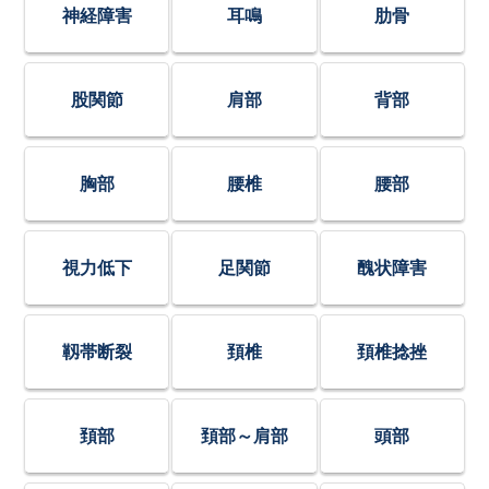
神経障害
耳鳴
肋骨
股関節
肩部
背部
胸部
腰椎
腰部
視力低下
足関節
醜状障害
靱帯断裂
頚椎
頚椎捻挫
頚部
頚部～肩部
頭部