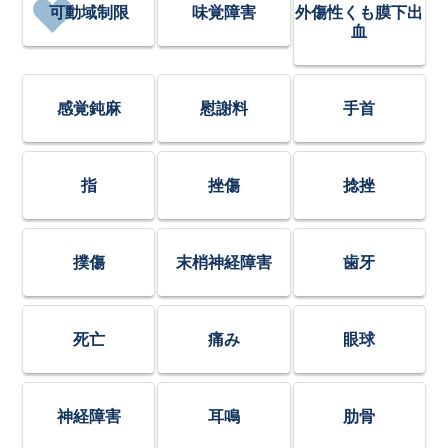
可動域制限
味覚障害
外傷性くも膜下出
血
感覚鈍麻
慰謝料
手首
指
挫傷
捻挫
撲傷
末梢神経障害
歯牙
死亡
痛み
眼球
神経障害
耳鳴
肋骨