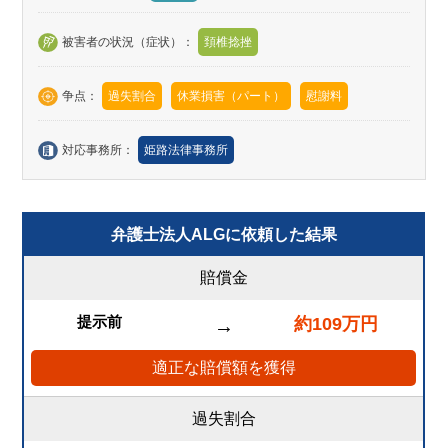
被害者の状況（症状）：
頚椎捻挫
争点：
過失割合
休業損害（パート）
慰謝料
対応事務所：
姫路法律事務所
弁護士法人ALGに依頼した結果
賠償金
提示前
約109万円
→
適正な賠償額を獲得
過失割合