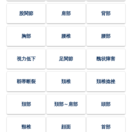
股関節
肩部
背部
胸部
腰椎
腰部
視力低下
足関節
醜状障害
靱帯断裂
頚椎
頚椎捻挫
頚部
頚部～肩部
頭部
頸椎
顔面
首部