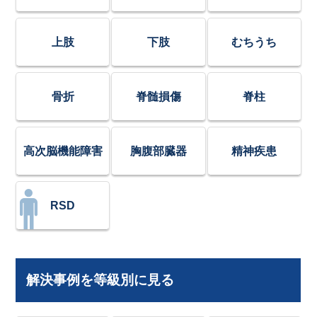
上肢
下肢
むちうち
骨折
脊髄損傷
脊柱
高次脳機能障害
胸腹部臓器
精神疾患
RSD
解決事例を等級別に見る