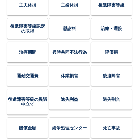
主夫休損
主婦休損
後遺障害等級
後遺障害等級認定
慰謝料
治療・通院
の取得
治療期間
異時共同不法行為
評価損
通勤交通費
休業損害
後遺障害
後遺障害等級の異議
逸失利益
過失割合
申立て
賠償金額
紛争処理センター
死亡事故