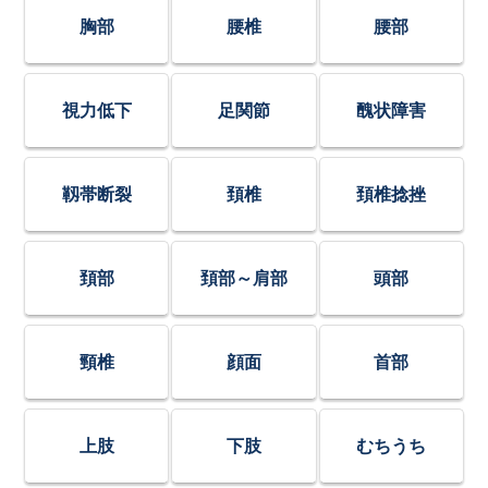
胸部
腰椎
腰部
視力低下
足関節
醜状障害
靱帯断裂
頚椎
頚椎捻挫
頚部
頚部～肩部
頭部
頸椎
顔面
首部
上肢
下肢
むちうち