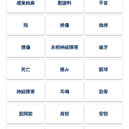
感覚鈍麻
慰謝料
手首
指
挫傷
捻挫
撲傷
末梢神経障害
歯牙
死亡
痛み
眼球
神経障害
耳鳴
肋骨
股関節
肩部
背部