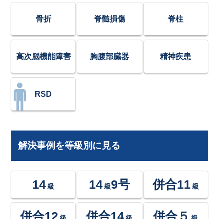
骨折
脊髄損傷
脊柱
高次脳機能障害
胸腹部臓器
精神疾患
RSD
解決事例を等級別に見る
14
14
9号
併合11
級
級
級
併合12
併合14
併合５
級
級
級