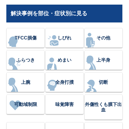
解決事例を部位・症状別に見る
TFCC損傷
しびれ
その他
ふらつき
めまい
上半身
上腕
全身打撲
切断
可動域制限
味覚障害
外傷性くも膜下出
血