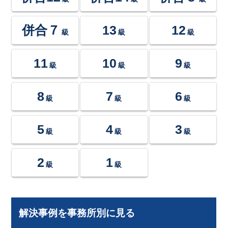
併合７
13
12
級
級
級
11
10
9
級
級
級
8
7
6
級
級
級
5
4
3
級
級
級
2
1
級
級
解決事例を事務所別に見る