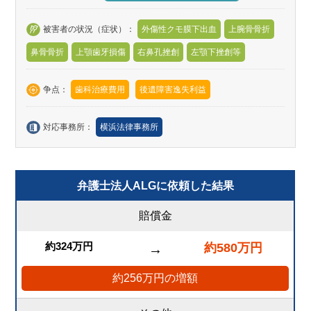
被害者の状況（症状）：
外傷性クモ膜下出血
上腕骨骨折
鼻骨骨折
上顎歯牙損傷
右鼻孔挫創
左顎下挫創等
争点：
歯科治療費用
後遺障害逸失利益
対応事務所：
横浜法律事務所
弁護士法人ALGに依頼した結果
賠償金
約324万円
約580万円
→
約256万円の増額