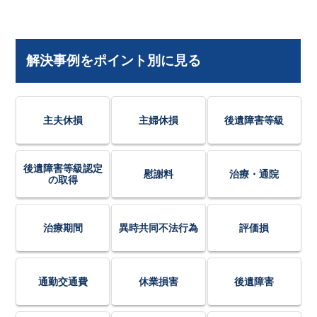
解決事例をポイント別に見る
主夫休損
主婦休損
後遺障害等級
後遺障害等級認定
慰謝料
治療・通院
の取得
治療期間
異時共同不法行為
評価損
通勤交通費
休業損害
後遺障害