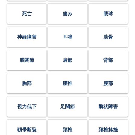
死亡
痛み
眼球
神経障害
耳鳴
肋骨
股関節
肩部
背部
胸部
腰椎
腰部
視力低下
足関節
醜状障害
靱帯断裂
頚椎
頚椎捻挫