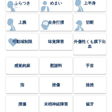
ふらつき
めまい
上半身
上腕
全身打撲
切断
可動域制限
味覚障害
外傷性くも膜下出
血
感覚鈍麻
慰謝料
手首
指
挫傷
捻挫
撲傷
末梢神経障害
歯牙