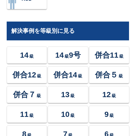
解決事例を等級別に見る
14
14
9号
併合11
級
級
級
併合12
併合14
併合５
級
級
級
併合７
13
12
級
級
級
11
10
9
級
級
級
8
7
6
級
級
級