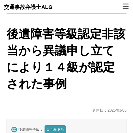
交通事故弁護士ALG
後遺障害等級認定非該
当から異議申し立て
により１４級が認定
された事例
更新日：2025/03/05
後遺障害等級：
１４級９号