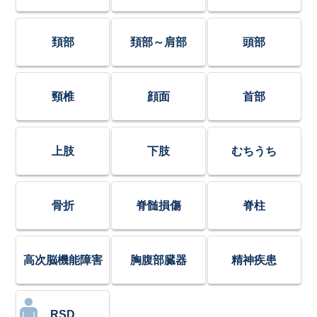
頚部
頚部～肩部
頭部
頸椎
顔面
首部
上肢
下肢
むちうち
骨折
脊髄損傷
脊柱
高次脳機能障害
胸腹部臓器
精神疾患
RSD