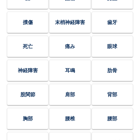
撲傷
末梢神経障害
歯牙
死亡
痛み
眼球
神経障害
耳鳴
肋骨
股関節
肩部
背部
胸部
腰椎
腰部