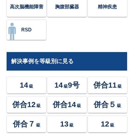
高次脳機能障害
胸腹部臓器
精神疾患
RSD
解決事例を等級別に見る
14
14
9号
併合11
級
級
級
併合12
併合14
併合５
級
級
級
併合７
13
12
級
級
級