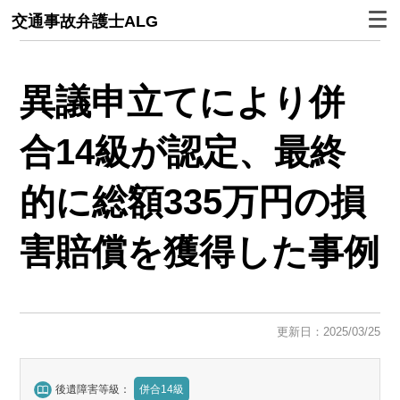
交通事故弁護士ALG
異議申立てにより併
合14級が認定、最終
的に総額335万円の損
害賠償を獲得した事例
更新日：2025/03/25
後遺障害等級：
併合14級