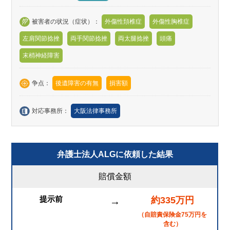
被害者の状況（症状）：
外傷性頚椎症
外傷性胸椎症
左肩関節捻挫
両手関節捻挫
両太腿捻挫
頭痛
末梢神経障害
争点：
後遺障害の有無
損害額
対応事務所：
大阪法律事務所
弁護士法人ALGに依頼した結果
賠償金額
提示前
約335万円
→
（自賠責保険金75万円を
含む）