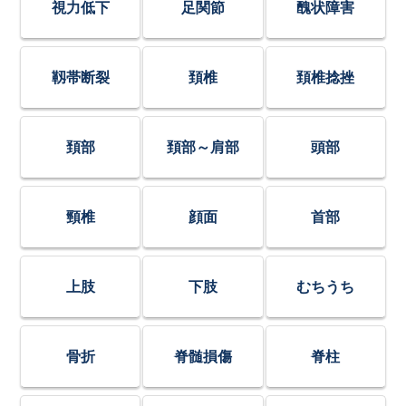
視力低下
足関節
醜状障害
靱帯断裂
頚椎
頚椎捻挫
頚部
頚部～肩部
頭部
頸椎
顔面
首部
上肢
下肢
むちうち
骨折
脊髄損傷
脊柱