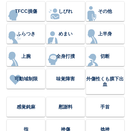
TFCC損傷
しびれ
その他
ふらつき
めまい
上半身
上腕
全身打撲
切断
可動域制限
味覚障害
外傷性くも膜下出
血
感覚鈍麻
慰謝料
手首
指
挫傷
捻挫