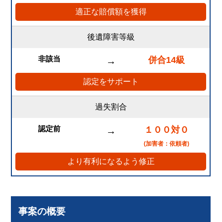
適正な賠償額を獲得
後遺障害等級
非該当
併合14級
→
認定をサポート
過失割合
認定前
１００対０
→
(加害者：依頼者)
より有利になるよう修正
事案の概要