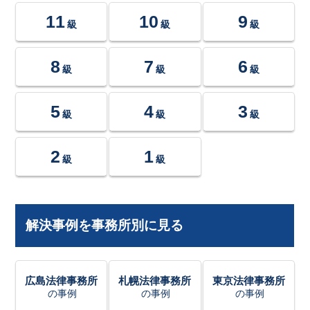
11
10
9
級
級
級
8
7
6
級
級
級
5
4
3
級
級
級
2
1
級
級
解決事例を事務所別に見る
広島法律事務所
札幌法律事務所
東京法律事務所
の事例
の事例
の事例