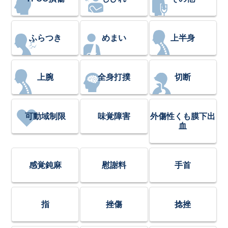
ふらつき
めまい
上半身
上腕
全身打撲
切断
可動域制限
味覚障害
外傷性くも膜下出
血
感覚鈍麻
慰謝料
手首
指
挫傷
捻挫