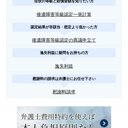
症状の等級と賠償金額を知りたい方
後遺障害等級認定一発計算
認定結果が非該当・想定より低かった方
後遺障害等級認定の異議申立て
逸失利益に疑問をお持ちの方
逸失利益
慰謝料の請求は弁護士にお任せ下さい
慰謝料請求