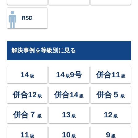
RSD
解決事例を等級別に見る
14
14
9号
併合11
級
級
級
併合12
併合14
併合５
級
級
級
併合７
13
12
級
級
級
11
10
9
級
級
級