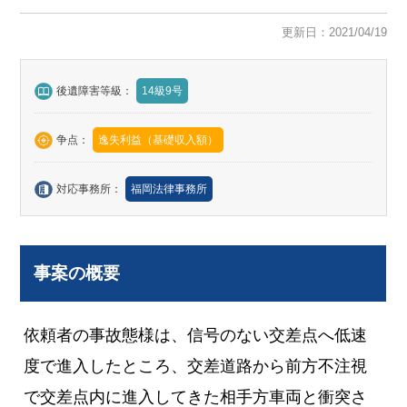
更新日：2021/04/19
後遺障害等級：
14級9号
争点：
逸失利益（基礎収入額）
対応事務所：
福岡法律事務所
事案の概要
依頼者の事故態様は、信号のない交差点へ低速
度で進入したところ、交差道路から前方不注視
で交差点内に進入してきた相手方車両と衝突さ