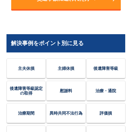
解決事例をポイント別に見る
主夫休損
主婦休損
後遺障害等級
後遺障害等級認定
慰謝料
治療・通院
の取得
治療期間
異時共同不法行為
評価損