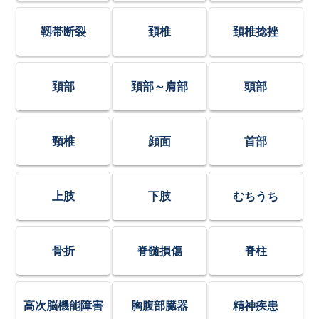
靱帯断裂
頚椎
頚椎捻挫
頚部
頚部～肩部
頭部
頸椎
顔面
首部
上肢
下肢
むちうち
骨折
脊髄損傷
脊柱
高次脳機能障害
胸腹部臓器
精神疾患