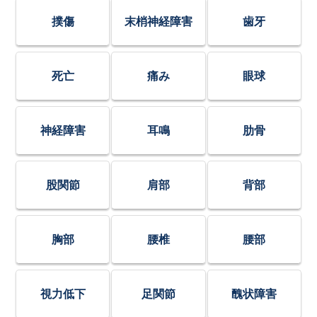
撲傷
末梢神経障害
歯牙
死亡
痛み
眼球
神経障害
耳鳴
肋骨
股関節
肩部
背部
胸部
腰椎
腰部
視力低下
足関節
醜状障害