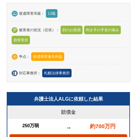
後遺障害等級：
12級
被害者の状況（症状）：
顔のお怪我
利き手の手首の痛み
肋骨骨折
争点：
後遺障害逸失利益
対応事務所：
札幌法律事務所
弁護士法人ALGに依頼した結果
賠償金
250万弱
約700万円
→