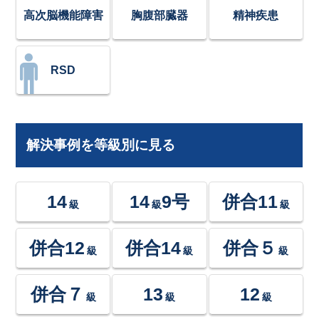
高次脳機能障害
胸腹部臓器
精神疾患
RSD
解決事例を等級別に見る
14
14
9号
併合11
級
級
級
併合12
併合14
併合５
級
級
級
併合７
13
12
級
級
級