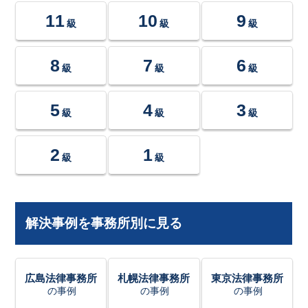
11
10
9
級
級
級
8
7
6
級
級
級
5
4
3
級
級
級
2
1
級
級
解決事例を事務所別に見る
広島法律事務所
札幌法律事務所
東京法律事務所
の事例
の事例
の事例