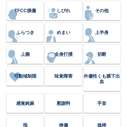
TFCC損傷
しびれ
その他
ふらつき
めまい
上半身
上腕
全身打撲
切断
可動域制限
味覚障害
外傷性くも膜下出
血
感覚鈍麻
慰謝料
手首
指
挫傷
捻挫