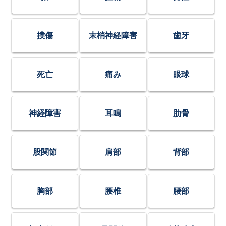
撲傷
末梢神経障害
歯牙
死亡
痛み
眼球
神経障害
耳鳴
肋骨
股関節
肩部
背部
胸部
腰椎
腰部