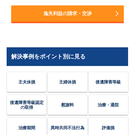
逸失利益の請求・交渉
解決事例をポイント別に見る
主夫休損
主婦休損
後遺障害等級
後遺障害等級認定
慰謝料
治療・通院
の取得
治療期間
異時共同不法行為
評価損