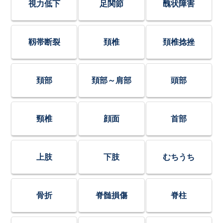
視力低下
足関節
醜状障害
靱帯断裂
頚椎
頚椎捻挫
頚部
頚部～肩部
頭部
頸椎
顔面
首部
上肢
下肢
むちうち
骨折
脊髄損傷
脊柱