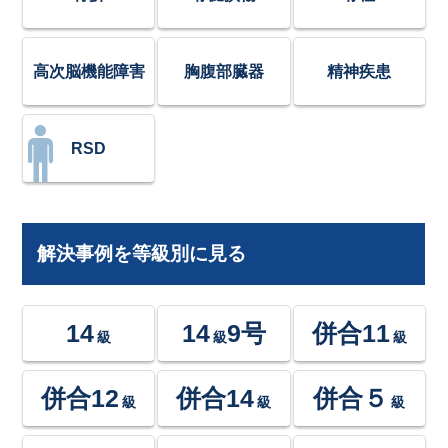
高次脳機能障害
胸腹部臓器
精神疾患
RSD
解決事例を等級別に見る
14
14
9号
併合11
級
級
級
併合12
併合14
併合５
級
級
級