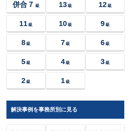
併合７
13
12
級
級
級
11
10
9
級
級
級
8
7
6
級
級
級
5
4
3
級
級
級
2
1
級
級
解決事例を事務所別に見る