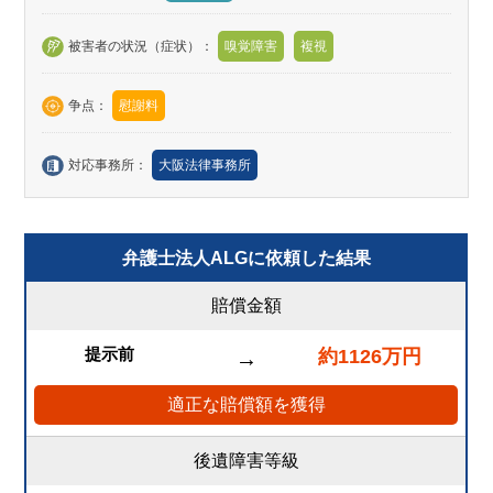
被害者の状況（症状）：
嗅覚障害
複視
争点：
慰謝料
対応事務所：
大阪法律事務所
弁護士法人ALGに依頼した結果
賠償金額
提示前
約1126万円
→
適正な賠償額を獲得
後遺障害等級