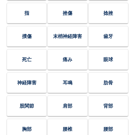
指
挫傷
捻挫
撲傷
末梢神経障害
歯牙
死亡
痛み
眼球
神経障害
耳鳴
肋骨
股関節
肩部
背部
胸部
腰椎
腰部