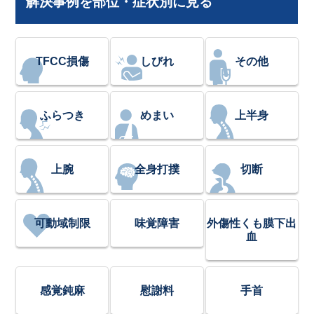
解決事例を部位・症状別に見る
TFCC損傷
しびれ
その他
ふらつき
めまい
上半身
上腕
全身打撲
切断
可動域制限
味覚障害
外傷性くも膜下出
血
感覚鈍麻
慰謝料
手首