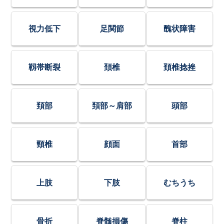
視力低下
足関節
醜状障害
靱帯断裂
頚椎
頚椎捻挫
頚部
頚部～肩部
頭部
頸椎
顔面
首部
上肢
下肢
むちうち
骨折
脊髄損傷
脊柱