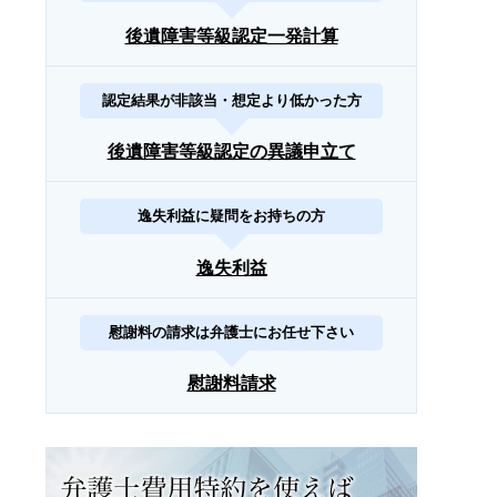
後遺障害等級認定一発計算
認定結果が非該当・想定より低かった方
後遺障害等級認定の異議申立て
逸失利益に疑問をお持ちの方
逸失利益
慰謝料の請求は弁護士にお任せ下さい
慰謝料請求