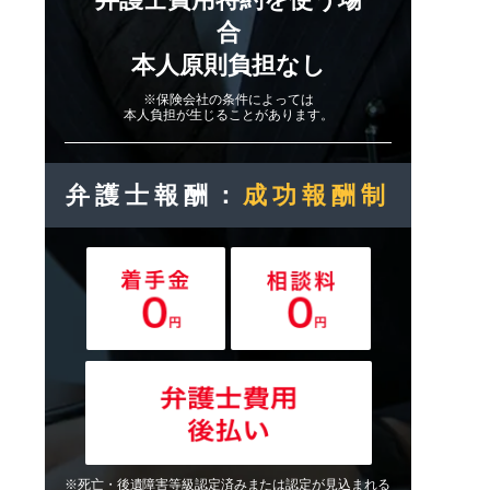
合
本人原則負担なし
※保険会社の条件によっては
本人負担が生じることがあります。
弁護士報酬：
成功報酬制
※死亡・後遺障害等級認定済みまたは認定が見込まれる