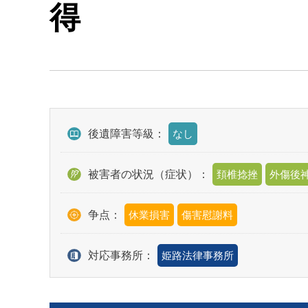
得
後遺障害等級：
なし
被害者の状況（症状）：
頚椎捻挫
外傷後
争点：
休業損害
傷害慰謝料
対応事務所：
姫路法律事務所