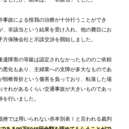
件事故による怪我の治療が十分行うことができ
が、非該当という結果を受け入れ、他の費目にお
手方保険会社と示談交渉を開始しました。
後遺障害の等級は認定されなかったもののご依頼
の悪化もあり、主婦業への支障が多大なものであ
が頸椎骨折という傷害を負っており、転落した場
おそれがあるくらい交通事故が大きいものであっ
渉を行いました。
捻挫では用いられない赤本別表Ⅰと言われる裁判
である99万5048円全額を認めてもらうことがで