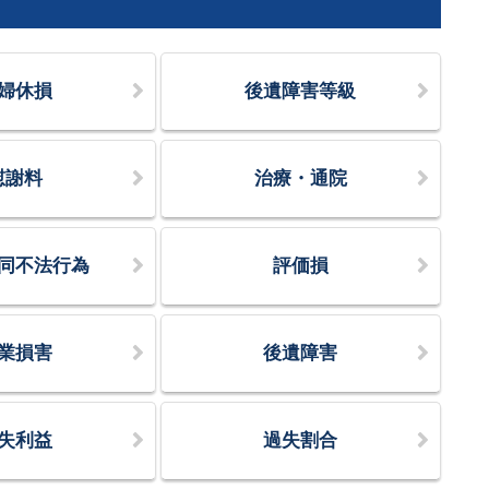
婦休損
後遺障害等級
慰謝料
治療・通院
同不法行為
評価損
業損害
後遺障害
失利益
過失割合