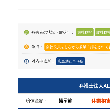
被害者の状況（症状）：
頸椎捻挫
腰椎捻
争点：
会社役員をしながら兼業主婦をされて
対応事務所：
広島法律事務所
弁護士法人A
賠償金額
提示前
→
休業損