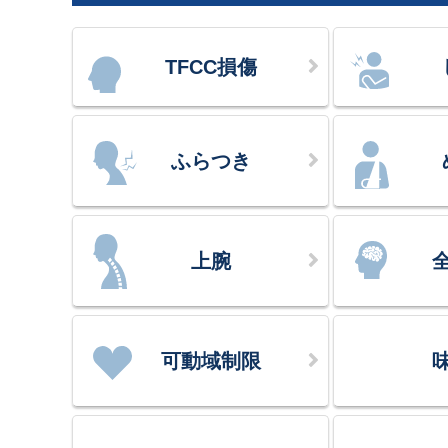
TFCC損傷
ふらつき
上腕
可動域制限