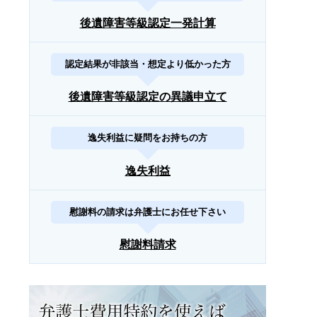
後遺障害等級認定一発計算
認定結果が非該当・想定より低かった方
後遺障害等級認定の異議申立て
逸失利益に疑問をお持ちの方
逸失利益
慰謝料の請求は弁護士にお任せ下さい
慰謝料請求