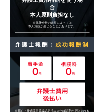
合
本人原則負担なし
※保険会社の条件によっては
本人負担が生じることがあります。
弁護士報酬：
成功報酬制
※死亡・後遺障害等級認定済みまたは認定が見込まれる