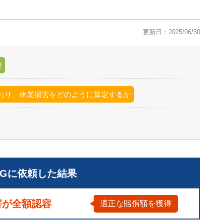
更新日：2025/06/30
挫
おり、休業損害をどのように算定するか
LGに依頼した結果
害が全額認容
適正な賠償額を獲得