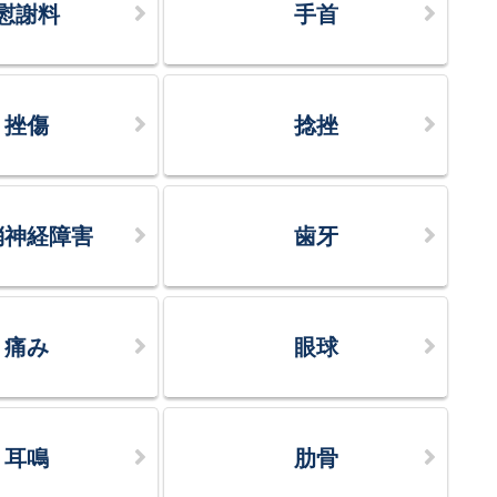
慰謝料
手首
挫傷
捻挫
梢神経障害
歯牙
痛み
眼球
耳鳴
肋骨