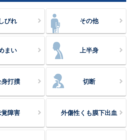
しびれ
その他
めまい
上半身
全身打撲
切断
味覚障害
外傷性くも膜下出血