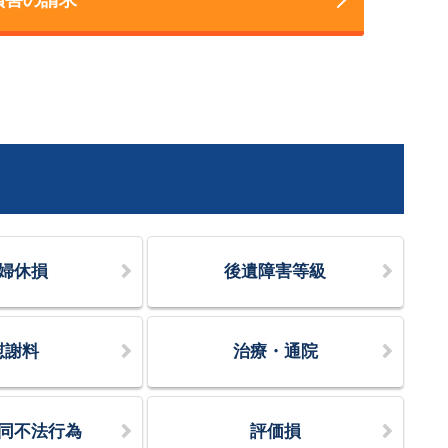
婦休損
後遺障害等級
慰謝料
治療・通院
同不法行為
評価損