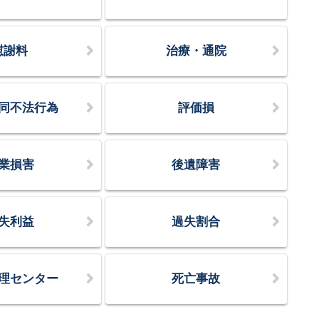
慰謝料
治療・通院
同不法行為
評価損
業損害
後遺障害
失利益
過失割合
理センター
死亡事故