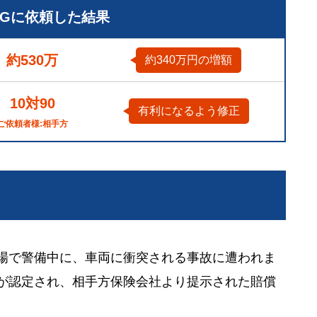
LGに依頼した結果
約530万
約340万円の増額
10対90
有利になるよう修正
ご依頼者様:相手方
現場で警備中に、車両に衝突される事故に遭われま
級が認定され、相手方保険会社より提示された賠償