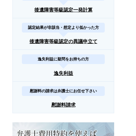
後遺障害等級認定一発計算
認定結果が非該当・想定より低かった方
後遺障害等級認定の異議申立て
逸失利益に疑問をお持ちの方
逸失利益
慰謝料の請求は弁護士にお任せ下さい
慰謝料請求