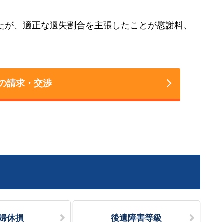
たが、適正な過失割合を主張したことが慰謝料、
の請求・交渉
婦休損
後遺障害等級