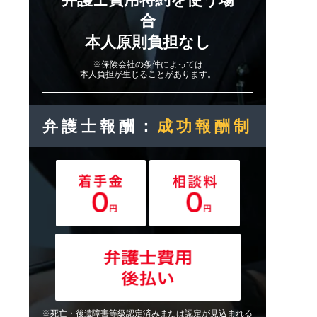
合
本人原則負担なし
※保険会社の条件によっては
本人負担が生じることがあります。
弁護士報酬：
成功報酬制
※死亡・後遺障害等級認定済みまたは認定が見込まれる