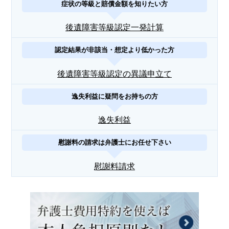
症状の等級と賠償金額を知りたい方
後遺障害等級認定一発計算
認定結果が非該当・想定より低かった方
後遺障害等級認定の異議申立て
逸失利益に疑問をお持ちの方
逸失利益
慰謝料の請求は弁護士にお任せ下さい
慰謝料請求