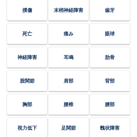
撲傷
末梢神経障害
歯牙
死亡
痛み
眼球
神経障害
耳鳴
肋骨
股関節
肩部
背部
胸部
腰椎
腰部
視力低下
足関節
醜状障害