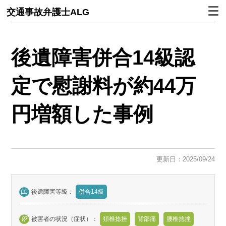
交通事故弁護士ALG
後遺障害併合14級認
定で慰謝料が約44万
円増額した事例
更新日：2025/09/24
後遺障害等級：
併合14級
被害者の状況（症状）：
頚椎捻挫
背部痛
腰椎捻挫