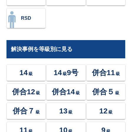
RSD
解決事例を等級別に見る
14
14
9号
併合11
級
級
級
併合12
併合14
併合５
級
級
級
併合７
13
12
級
級
級
11
10
9
級
級
級