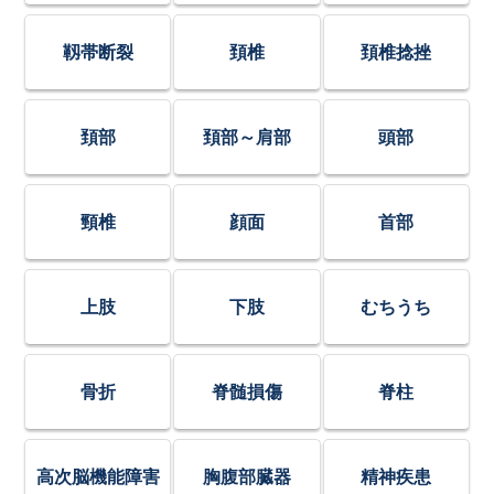
靱帯断裂
頚椎
頚椎捻挫
頚部
頚部～肩部
頭部
頸椎
顔面
首部
上肢
下肢
むちうち
骨折
脊髄損傷
脊柱
高次脳機能障害
胸腹部臓器
精神疾患