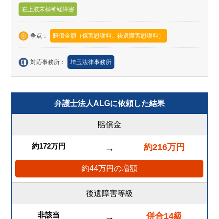
右上肢末梢神経障害
争点：
賠償金額（傷害慰謝料、後遺障害慰謝料）
対応事務所：
埼玉法律事務所
弁護士法人ALGに依頼した結果
賠償金
約172万円
約216万円
→
約44万円の増額
後遺障害等級
非該当
併合14級
→