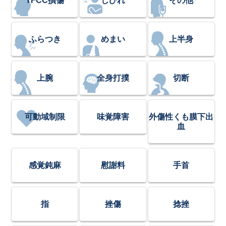
TFCC損傷
しびれ
その他
ふらつき
めまい
上半身
上腕
全身打撲
切断
可動域制限
味覚障害
外傷性くも膜下出
血
感覚鈍麻
慰謝料
手首
指
挫傷
捻挫