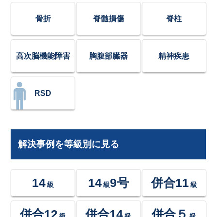
骨折
脊髄損傷
脊柱
高次脳機能障害
胸腹部臓器
精神疾患
RSD
解決事例を等級別に見る
14
14
9号
併合11
級
級
級
併合12
併合14
併合５
級
級
級