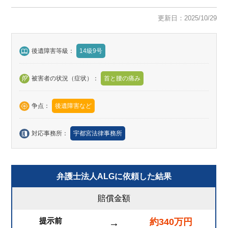
更新日：2025/10/29
後遺障害等級：
14級9号
被害者の状況（症状）：
首と腰の痛み
争点：
後遺障害など
対応事務所：
宇都宮法律事務所
弁護士法人ALGに依頼した結果
賠償金額
提示前
約340万円
→