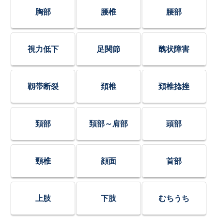
胸部
腰椎
腰部
視力低下
足関節
醜状障害
靱帯断裂
頚椎
頚椎捻挫
頚部
頚部～肩部
頭部
頸椎
顔面
首部
上肢
下肢
むちうち