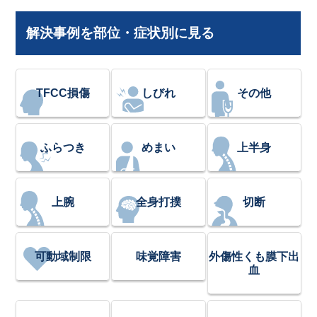
解決事例を部位・症状別に見る
TFCC損傷
しびれ
その他
ふらつき
めまい
上半身
上腕
全身打撲
切断
可動域制限
味覚障害
外傷性くも膜下出
血