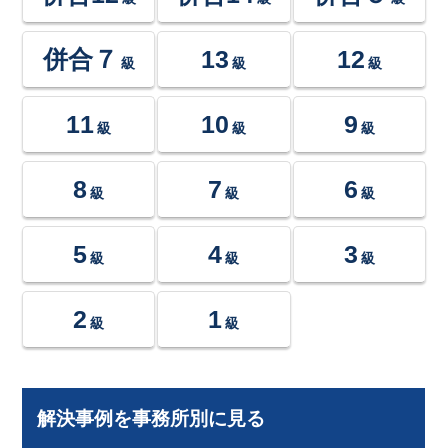
併合７
13
12
級
級
級
11
10
9
級
級
級
8
7
6
級
級
級
5
4
3
級
級
級
2
1
級
級
解決事例を事務所別に見る