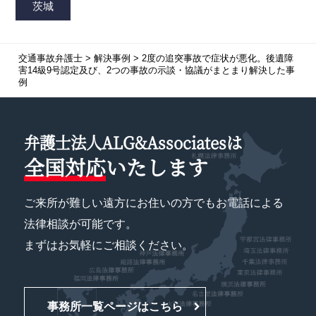
交通事故弁護士
>
解決事例
>
2度の追突事故で症状が悪化。後遺障
害14級9号認定及び、2つの事故の示談・協議がまとまり解決した事
例
弁護士法人ALG&Associatesは
全国対応
いたします
ご来所が難しい遠方にお住いの方でもお電話による
法律相談が可能です。
まずはお気軽にご相談ください。
事務所一覧ページはこちら