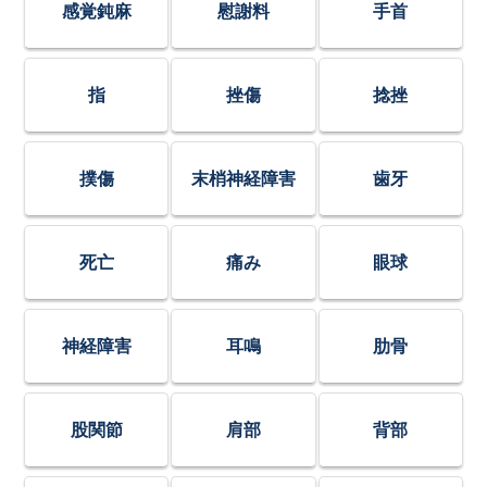
感覚鈍麻
慰謝料
手首
指
挫傷
捻挫
撲傷
末梢神経障害
歯牙
死亡
痛み
眼球
神経障害
耳鳴
肋骨
股関節
肩部
背部