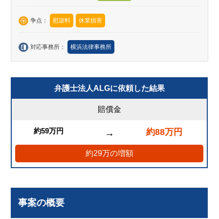
争点：
慰謝料
休業損害
対応事務所：
横浜法律事務所
弁護士法人ALGに依頼した結果
賠償金
約59万円
約88万円
→
約29万の増額
事案の概要