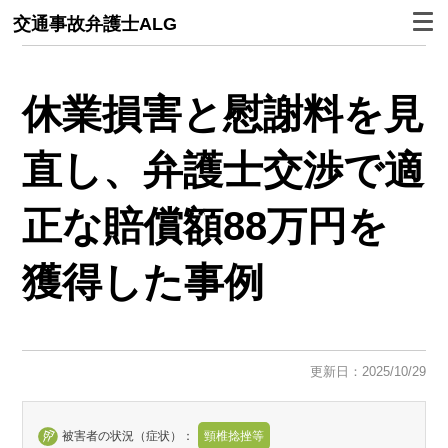
交通事故弁護士ALG
休業損害と慰謝料を見
直し、弁護士交渉で適
正な賠償額88万円を
獲得した事例
更新日：2025/10/29
被害者の状況（症状）：
頸椎捻挫等