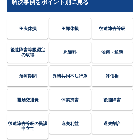
解決事例をポイント別に見る
主夫休損
主婦休損
後遺障害等級
後遺障害等級認定
慰謝料
治療・通院
の取得
治療期間
異時共同不法行為
評価損
通勤交通費
休業損害
後遺障害
後遺障害等級の異議
逸失利益
過失割合
申立て