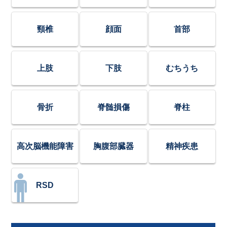
頸椎
顔面
首部
上肢
下肢
むちうち
骨折
脊髄損傷
脊柱
高次脳機能障害
胸腹部臓器
精神疾患
RSD