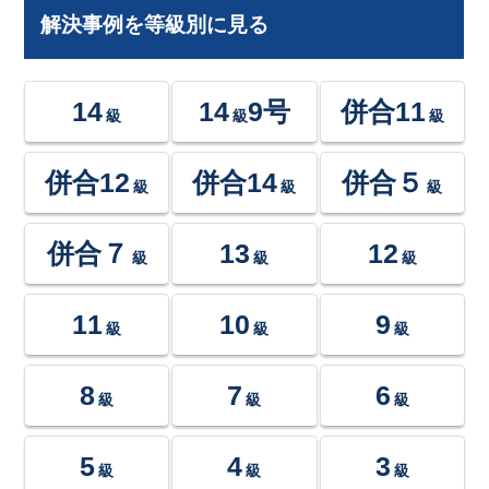
解決事例を等級別に見る
14
14
9号
併合11
級
級
級
併合12
併合14
併合５
級
級
級
併合７
13
12
級
級
級
11
10
9
級
級
級
8
7
6
級
級
級
5
4
3
級
級
級