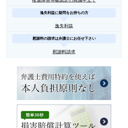
後遺障害等級認定の異議申立て
逸失利益に疑問をお持ちの方
逸失利益
慰謝料の請求は弁護士にお任せ下さい
慰謝料請求