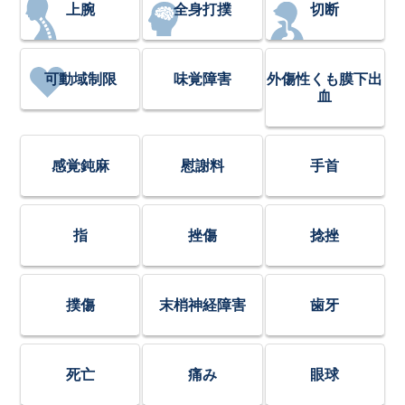
上腕
全身打撲
切断
可動域制限
味覚障害
外傷性くも膜下出
血
感覚鈍麻
慰謝料
手首
指
挫傷
捻挫
撲傷
末梢神経障害
歯牙
死亡
痛み
眼球