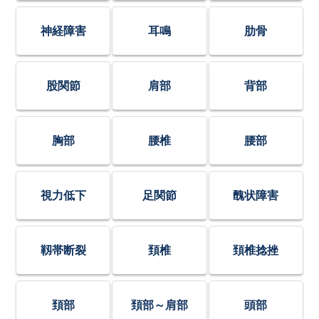
神経障害
耳鳴
肋骨
股関節
肩部
背部
胸部
腰椎
腰部
視力低下
足関節
醜状障害
靱帯断裂
頚椎
頚椎捻挫
頚部
頚部～肩部
頭部