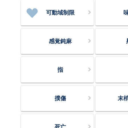
可動域制限
感覚鈍麻
指
撲傷
末
死亡