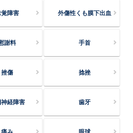
味覚障害
外傷性くも膜下出血
慰謝料
手首
挫傷
捻挫
梢神経障害
歯牙
痛み
眼球