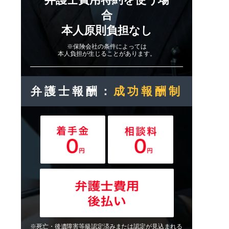
合
本人原則負担なし
※保険会社の条件によっては
本人負担が生じることがあります。
弁護士報酬：
成功報酬制
※死亡・後遺障害等級認定済みまたは認定が見込まれる