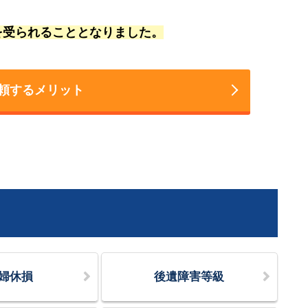
償を受られることとなりました。
頼するメリット
婦休損
後遺障害等級