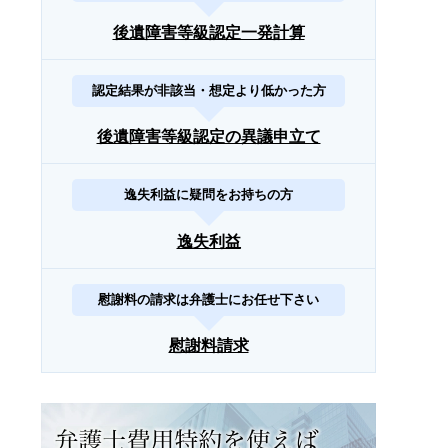
後遺障害等級認定一発計算
認定結果が非該当・想定より低かった方
後遺障害等級認定の異議申立て
逸失利益に疑問をお持ちの方
逸失利益
慰謝料の請求は弁護士にお任せ下さい
慰謝料請求