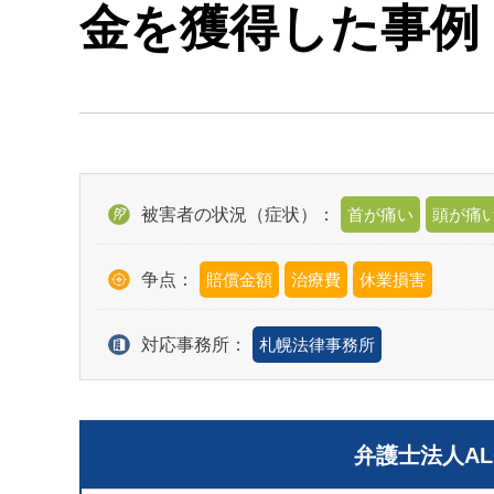
金を獲得した事例
被害者の状況（症状）：
首が痛い
頭が痛
争点：
賠償金額
治療費
休業損害
対応事務所：
札幌法律事務所
弁護士法人A