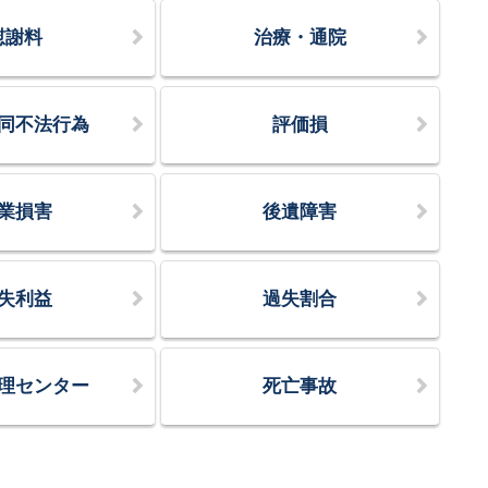
慰謝料
治療・通院
同不法行為
評価損
業損害
後遺障害
失利益
過失割合
理センター
死亡事故