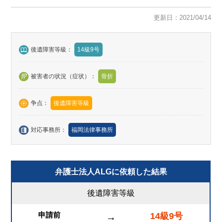
更新日：2021/04/14
後遺障害等級：
14級9号
被害者の状況（症状）：
骨折
争点：
後遺障害等級
対応事務所：
福岡法律事務所
弁護士法人ALGに依頼した結果
後遺障害等級
申請前
14級9号
→