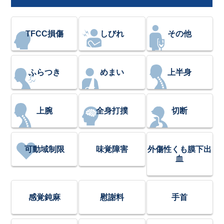
TFCC損傷
しびれ
その他
ふらつき
めまい
上半身
上腕
全身打撲
切断
可動域制限
味覚障害
外傷性くも膜下出
血
感覚鈍麻
慰謝料
手首