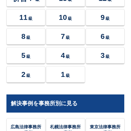
11
10
9
級
級
級
8
7
6
級
級
級
5
4
3
級
級
級
2
1
級
級
解決事例を事務所別に見る
広島法律事務所
札幌法律事務所
東京法律事務所