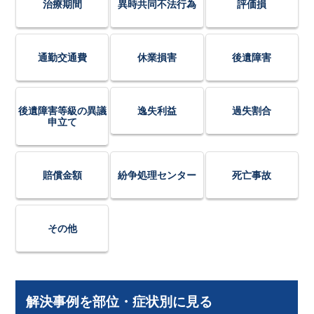
治療期間
異時共同不法行為
評価損
通勤交通費
休業損害
後遺障害
後遺障害等級の異議
逸失利益
過失割合
申立て
賠償金額
紛争処理センター
死亡事故
その他
解決事例を部位・症状別に見る