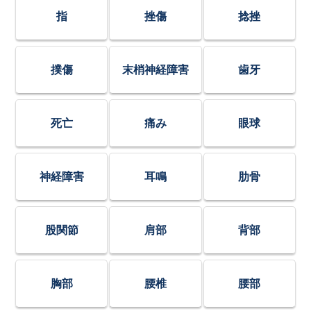
指
挫傷
捻挫
撲傷
末梢神経障害
歯牙
死亡
痛み
眼球
神経障害
耳鳴
肋骨
股関節
肩部
背部
胸部
腰椎
腰部