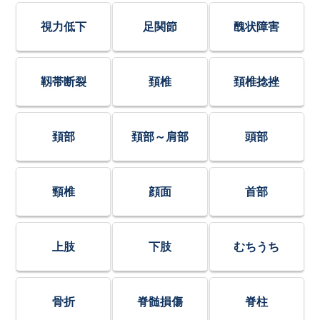
視力低下
足関節
醜状障害
靱帯断裂
頚椎
頚椎捻挫
頚部
頚部～肩部
頭部
頸椎
顔面
首部
上肢
下肢
むちうち
骨折
脊髄損傷
脊柱