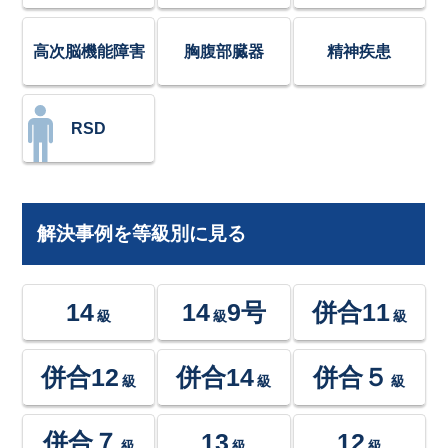
高次脳機能障害
胸腹部臓器
精神疾患
RSD
解決事例を等級別に見る
14
14
9号
併合11
級
級
級
併合12
併合14
併合５
級
級
級
併合７
13
12
級
級
級