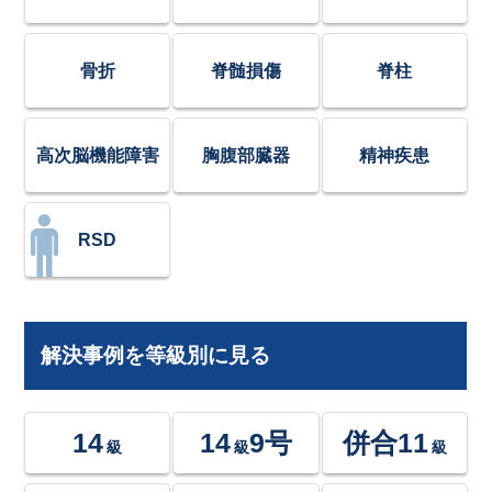
骨折
脊髄損傷
脊柱
高次脳機能障害
胸腹部臓器
精神疾患
RSD
解決事例を等級別に見る
14
14
9号
併合11
級
級
級