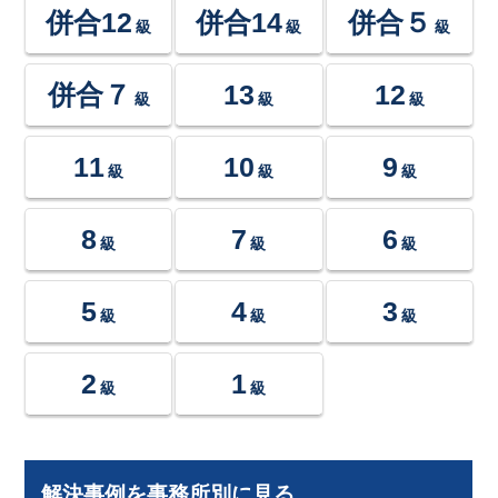
併合12
併合14
併合５
級
級
級
併合７
13
12
級
級
級
11
10
9
級
級
級
8
7
6
級
級
級
5
4
3
級
級
級
2
1
級
級
解決事例を事務所別に見る