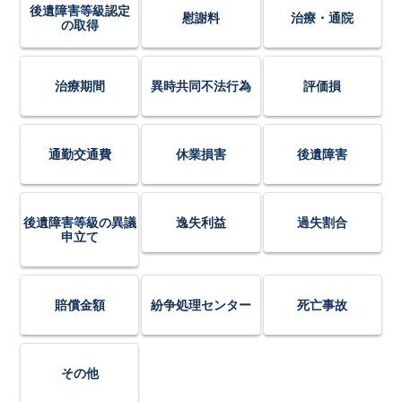
後遺障害等級認定
慰謝料
治療・通院
の取得
治療期間
異時共同不法行為
評価損
通勤交通費
休業損害
後遺障害
後遺障害等級の異議
逸失利益
過失割合
申立て
賠償金額
紛争処理センター
死亡事故
その他