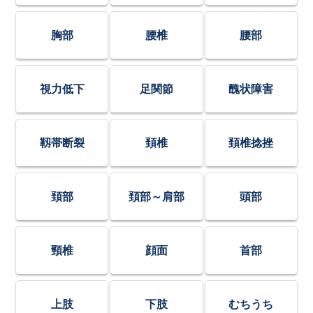
胸部
腰椎
腰部
視力低下
足関節
醜状障害
靱帯断裂
頚椎
頚椎捻挫
頚部
頚部～肩部
頭部
頸椎
顔面
首部
上肢
下肢
むちうち