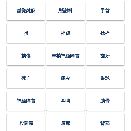
感覚鈍麻
慰謝料
手首
指
挫傷
捻挫
撲傷
末梢神経障害
歯牙
死亡
痛み
眼球
神経障害
耳鳴
肋骨
股関節
肩部
背部