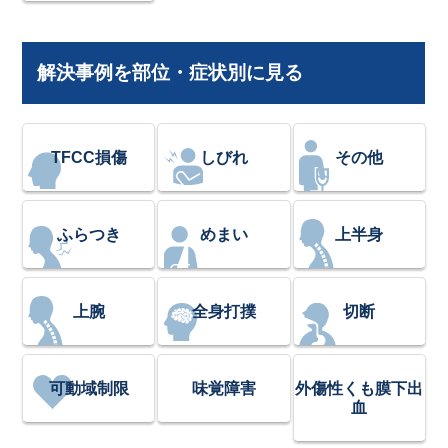
解決事例を部位・症状別に見る
TFCC損傷
しびれ
その他
ふらつき
めまい
上半身
上腕
全身打撲
切断
可動域制限
味覚障害
外傷性くも膜下出
血