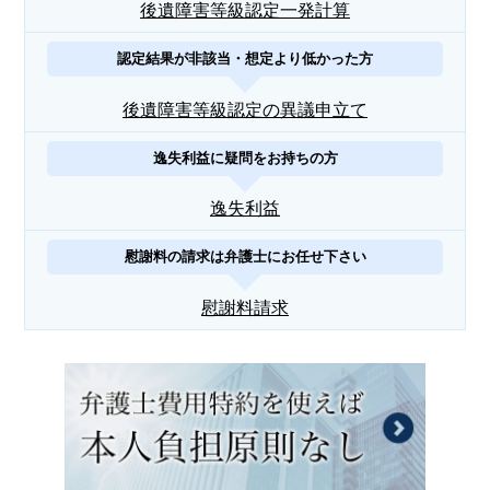
後遺障害等級認定一発計算
認定結果が非該当・想定より低かった方
後遺障害等級認定の異議申立て
逸失利益に疑問をお持ちの方
逸失利益
慰謝料の請求は弁護士にお任せ下さい
慰謝料請求