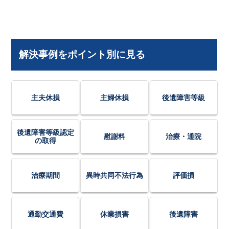
解決事例をポイント別に見る
主夫休損
主婦休損
後遺障害等級
後遺障害等級認定
慰謝料
治療・通院
の取得
治療期間
異時共同不法行為
評価損
通勤交通費
休業損害
後遺障害