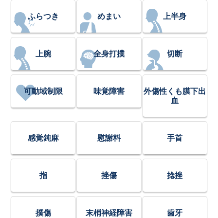
ふらつき
めまい
上半身
上腕
全身打撲
切断
可動域制限
味覚障害
外傷性くも膜下出
血
感覚鈍麻
慰謝料
手首
指
挫傷
捻挫
撲傷
末梢神経障害
歯牙