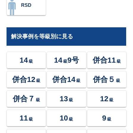
RSD
解決事例を等級別に見る
14
14
9号
併合11
級
級
級
併合12
併合14
併合５
級
級
級
併合７
13
12
級
級
級
11
10
9
級
級
級