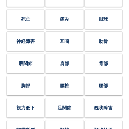
死亡
痛み
眼球
神経障害
耳鳴
肋骨
股関節
肩部
背部
胸部
腰椎
腰部
視力低下
足関節
醜状障害