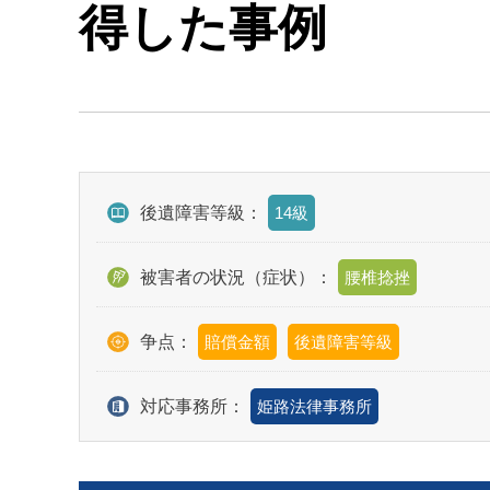
得した事例
後遺障害等級：
14級
被害者の状況（症状）：
腰椎捻挫
争点：
賠償金額
後遺障害等級
対応事務所：
姫路法律事務所