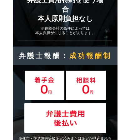
合
本人原則負担なし
※保険会社の条件によっては
本人負担が生じることがあります。
弁護士報酬：
成功報酬制
※死亡・後遺障害等級認定済みまたは認定が見込まれる