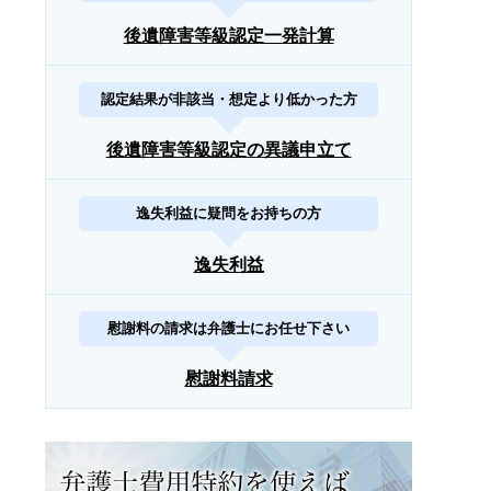
後遺障害等級認定一発計算
認定結果が非該当・想定より低かった方
後遺障害等級認定の異議申立て
逸失利益に疑問をお持ちの方
逸失利益
慰謝料の請求は弁護士にお任せ下さい
慰謝料請求