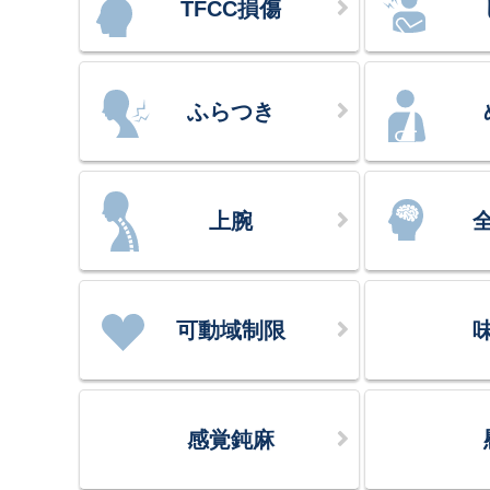
TFCC損傷
ふらつき
上腕
可動域制限
感覚鈍麻