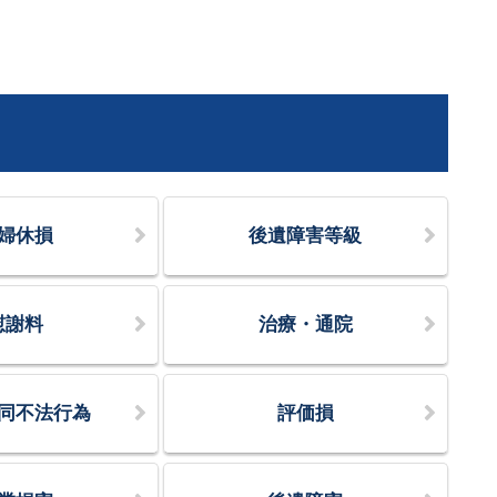
婦休損
後遺障害等級
慰謝料
治療・通院
同不法行為
評価損