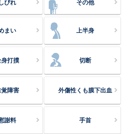
しびれ
その他
めまい
上半身
全身打撲
切断
味覚障害
外傷性くも膜下出血
慰謝料
手首