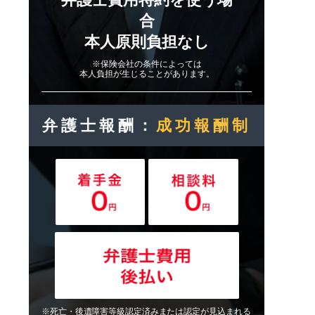
合
本人原則負担なし
※保険会社の条件によっては
本人負担が生じることがあります。
弁護士報酬：
成功報酬制
※死亡・後遺障害等級認定済みまたは認定が見込まれる