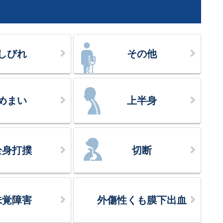
しびれ
その他
めまい
上半身
全身打撲
切断
味覚障害
外傷性くも膜下出血