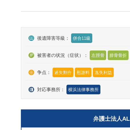
後遺障害等級：
併合11級
被害者の状況（症状）：
左脛骨
腓骨骨折
争点：
過失割合
慰謝料
逸失利益
対応事務所：
横浜法律事務所
弁護士法人A