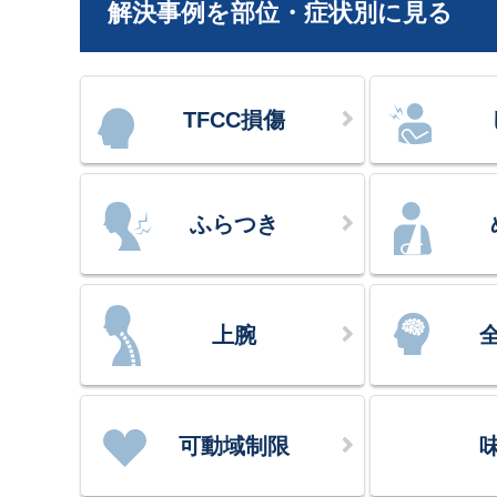
解決事例を部位・症状別に見る
TFCC損傷
ふらつき
上腕
可動域制限