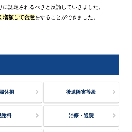
りに認定されるべきと反論していきました。
く増額して合意
をすることができました。
婦休損
後遺障害等級
慰謝料
治療・通院