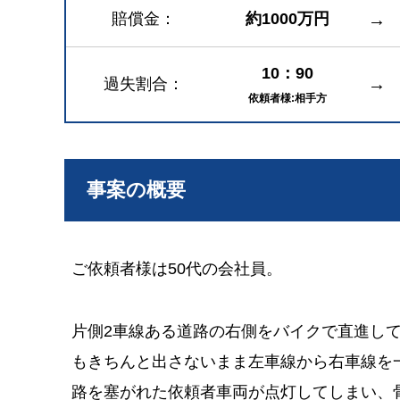
賠償金
約1000万円
→
10：90
→
過失割合
依頼者様:相手方
事案の概要
ご依頼者様は50代の会社員。
片側2車線ある道路の右側をバイクで直進し
もきちんと出さないまま左車線から右車線を
路を塞がれた依頼者車両が点灯してしまい、