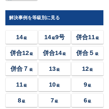
解決事例を等級別に見る
14
14
9号
併合11
級
級
級
併合12
併合14
併合５
級
級
級
併合７
13
12
級
級
級
11
10
9
級
級
級
8
7
6
級
級
級