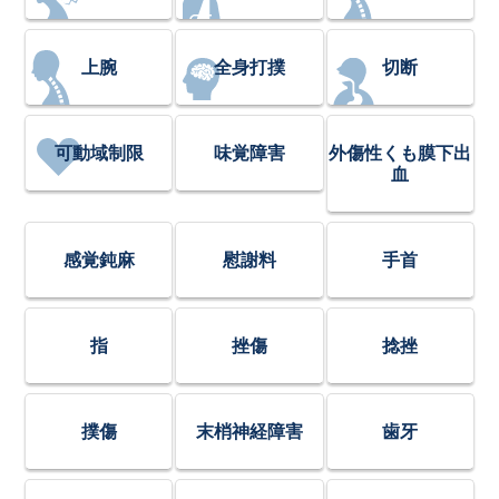
上腕
全身打撲
切断
可動域制限
味覚障害
外傷性くも膜下出
血
感覚鈍麻
慰謝料
手首
指
挫傷
捻挫
撲傷
末梢神経障害
歯牙