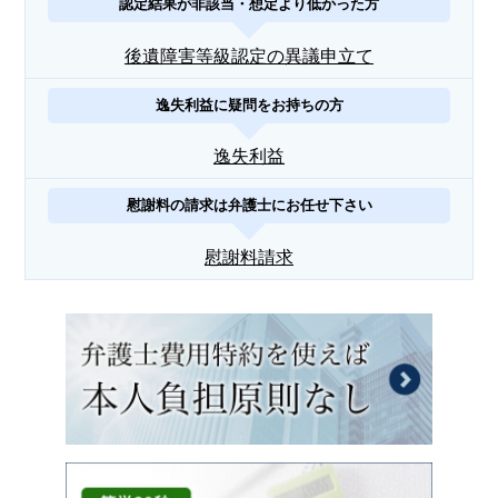
認定結果が非該当・想定より低かった方
後遺障害等級認定の異議申立て
逸失利益に疑問をお持ちの方
逸失利益
慰謝料の請求は弁護士にお任せ下さい
慰謝料請求