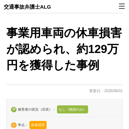
交通事故弁護士ALG
事業用車両の休車損害
が認められ、約129万
円を獲得した事例
更新日：2026/06/01
被害者の状況（症状）：
なし（物損のみ）
争点：
休車損害