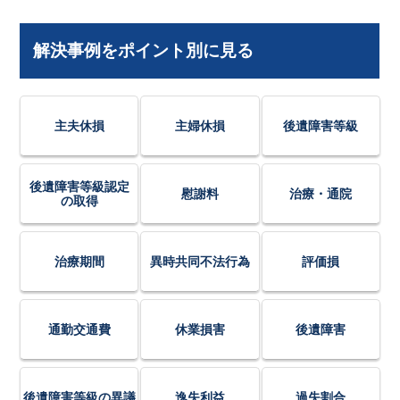
解決事例をポイント別に見る
主夫休損
主婦休損
後遺障害等級
後遺障害等級認定
慰謝料
治療・通院
の取得
治療期間
異時共同不法行為
評価損
通勤交通費
休業損害
後遺障害
後遺障害等級の異議
逸失利益
過失割合