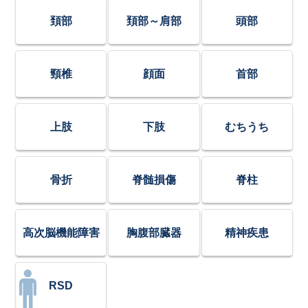
頚部
頚部～肩部
頭部
頸椎
顔面
首部
上肢
下肢
むちうち
骨折
脊髄損傷
脊柱
高次脳機能障害
胸腹部臓器
精神疾患
RSD