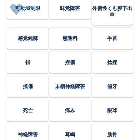
可動域制限
味覚障害
外傷性くも膜下出
血
感覚鈍麻
慰謝料
手首
指
挫傷
捻挫
撲傷
末梢神経障害
歯牙
死亡
痛み
眼球
神経障害
耳鳴
肋骨