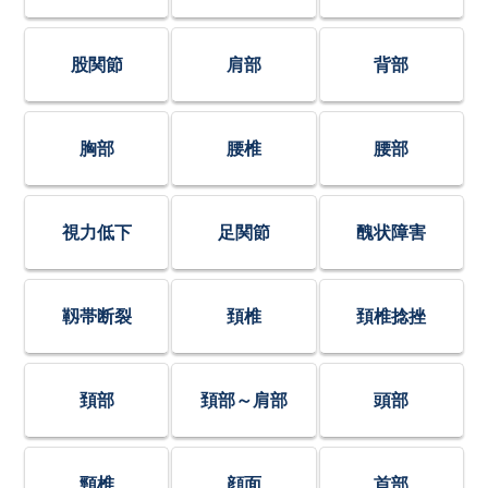
股関節
肩部
背部
胸部
腰椎
腰部
視力低下
足関節
醜状障害
靱帯断裂
頚椎
頚椎捻挫
頚部
頚部～肩部
頭部
頸椎
顔面
首部