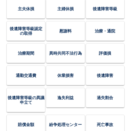
主夫休損
主婦休損
後遺障害等級
後遺障害等級認定
慰謝料
治療・通院
の取得
治療期間
異時共同不法行為
評価損
通勤交通費
休業損害
後遺障害
後遺障害等級の異議
逸失利益
過失割合
申立て
賠償金額
紛争処理センター
死亡事故