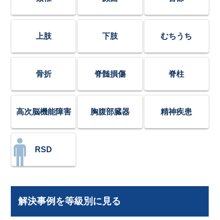
上肢
下肢
むちうち
骨折
脊髄損傷
脊柱
高次脳機能障害
胸腹部臓器
精神疾患
RSD
解決事例を等級別に見る