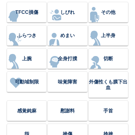
TFCC損傷
しびれ
その他
ふらつき
めまい
上半身
上腕
全身打撲
切断
可動域制限
味覚障害
外傷性くも膜下出
血
感覚鈍麻
慰謝料
手首
指
挫傷
捻挫