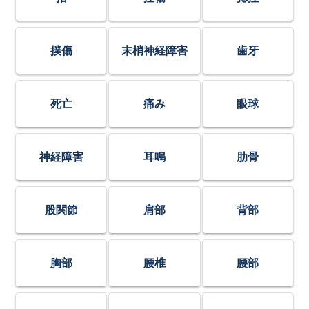
撲傷
末梢神経障害
歯牙
死亡
痛み
眼球
神経障害
耳鳴
肋骨
股関節
肩部
背部
胸部
腰椎
腰部