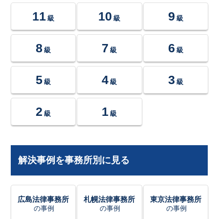
11
10
9
級
級
級
8
7
6
級
級
級
5
4
3
級
級
級
2
1
級
級
解決事例を事務所別に見る
広島法律事務所
札幌法律事務所
東京法律事務所
の事例
の事例
の事例