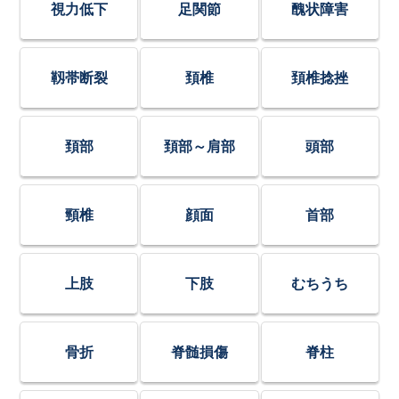
視力低下
足関節
醜状障害
靱帯断裂
頚椎
頚椎捻挫
頚部
頚部～肩部
頭部
頸椎
顔面
首部
上肢
下肢
むちうち
骨折
脊髄損傷
脊柱