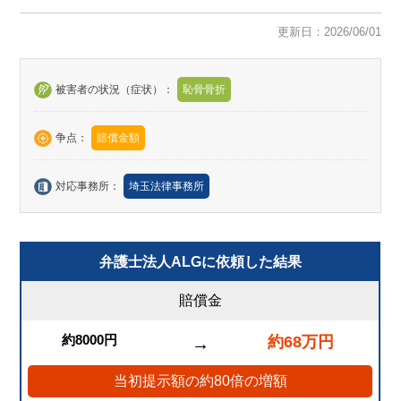
更新日：2026/06/01
被害者の状況（症状）：
恥骨骨折
争点：
賠償金額
対応事務所：
埼玉法律事務所
弁護士法人ALGに依頼した結果
賠償金
約8000円
約68万円
→
当初提示額の約80倍の増額