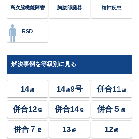
高次脳機能障害
胸腹部臓器
精神疾患
RSD
解決事例を等級別に見る
14
14
9号
併合11
級
級
級
併合12
併合14
併合５
級
級
級
併合７
13
12
級
級
級