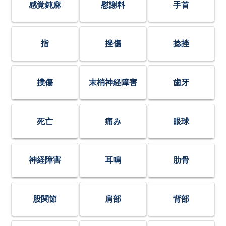
感覚鈍麻
慰謝料
手首
指
挫傷
捻挫
撲傷
末梢神経障害
歯牙
死亡
痛み
眼球
神経障害
耳鳴
肋骨
股関節
肩部
背部