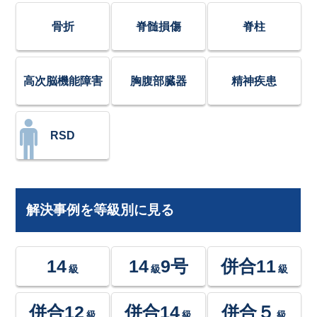
骨折
脊髄損傷
脊柱
高次脳機能障害
胸腹部臓器
精神疾患
RSD
解決事例を等級別に見る
14
14
9号
併合11
級
級
級
併合12
併合14
併合５
級
級
級