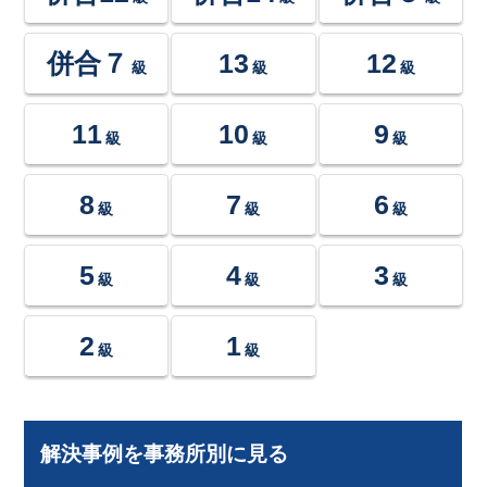
併合７
13
12
級
級
級
11
10
9
級
級
級
8
7
6
級
級
級
5
4
3
級
級
級
2
1
級
級
解決事例を事務所別に見る