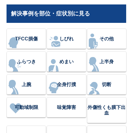
解決事例を部位・症状別に見る
TFCC損傷
しびれ
その他
ふらつき
めまい
上半身
上腕
全身打撲
切断
可動域制限
味覚障害
外傷性くも膜下出
血