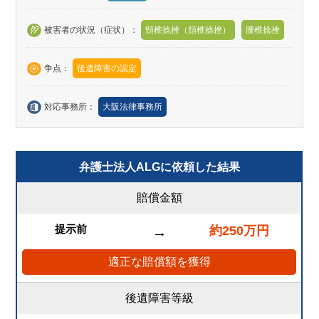
被害者の状況（症状）：
頸椎捻挫（頚椎捻挫）
腰椎捻挫
争点：
後遺障害の認定
対応事務所：
大阪法律事務所
弁護士法人ALGに依頼した結果
賠償金額
提示前
約250万円
→
適正な賠償額を獲得
後遺障害等級