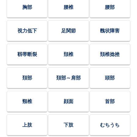
胸部
腰椎
腰部
視力低下
足関節
醜状障害
靱帯断裂
頚椎
頚椎捻挫
頚部
頚部～肩部
頭部
頸椎
顔面
首部
上肢
下肢
むちうち