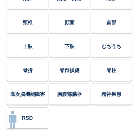
頸椎
顔面
首部
上肢
下肢
むちうち
骨折
脊髄損傷
脊柱
高次脳機能障害
胸腹部臓器
精神疾患
RSD