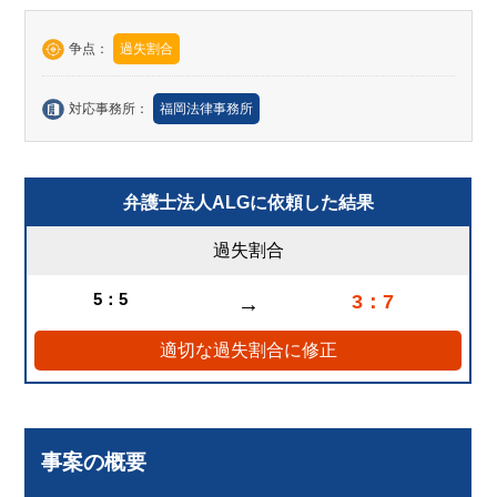
争点：
過失割合
対応事務所：
福岡法律事務所
弁護士法人ALGに依頼した結果
過失割合
5：5
3：7
→
適切な過失割合に修正
事案の概要