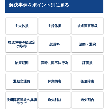
解決事例をポイント別に見る
主夫休損
主婦休損
後遺障害等級
後遺障害等級認定
慰謝料
治療・通院
の取得
治療期間
異時共同不法行為
評価損
通勤交通費
休業損害
後遺障害
後遺障害等級の異議
逸失利益
過失割合
申立て