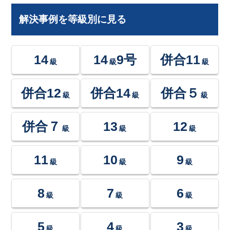
解決事例を等級別に見る
14
14
9号
併合11
級
級
級
併合12
併合14
併合５
級
級
級
併合７
13
12
級
級
級
11
10
9
級
級
級
8
7
6
級
級
級
5
4
3
級
級
級