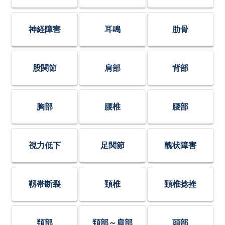
神経障害
耳鳴
肋骨
股関節
肩部
背部
胸部
腰椎
腰部
視力低下
足関節
醜状障害
靱帯断裂
頚椎
頚椎捻挫
頚部
頚部～肩部
頭部