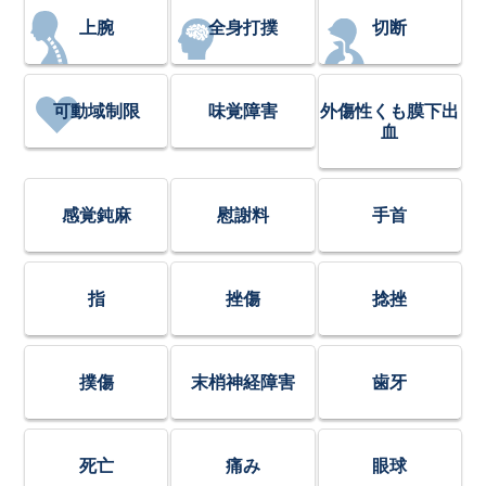
上腕
全身打撲
切断
可動域制限
味覚障害
外傷性くも膜下出
血
感覚鈍麻
慰謝料
手首
指
挫傷
捻挫
撲傷
末梢神経障害
歯牙
死亡
痛み
眼球