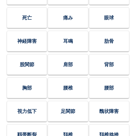
死亡
痛み
眼球
神経障害
耳鳴
肋骨
股関節
肩部
背部
胸部
腰椎
腰部
視力低下
足関節
醜状障害
靱帯断裂
頚椎
頚椎捻挫