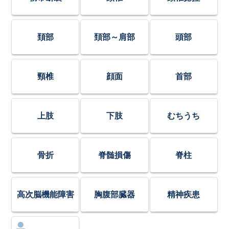
頚部
頚部～肩部
頭部
頸椎
顔面
首部
上肢
下肢
むちうち
骨折
脊髄損傷
脊柱
高次脳機能障害
胸腹部臓器
精神疾患