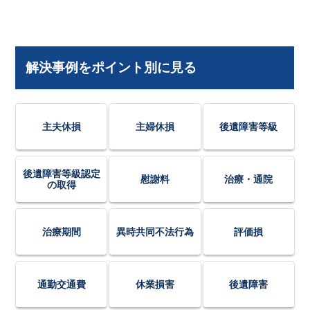
解決事例をポイント別に見る
主夫休損
主婦休損
後遺障害等級
後遺障害等級認定
慰謝料
治療・通院
の取得
治療期間
異時共同不法行為
評価損
通勤交通費
休業損害
後遺障害