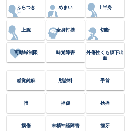
ふらつき
めまい
上半身
上腕
全身打撲
切断
可動域制限
味覚障害
外傷性くも膜下出
血
感覚鈍麻
慰謝料
手首
指
挫傷
捻挫
撲傷
末梢神経障害
歯牙