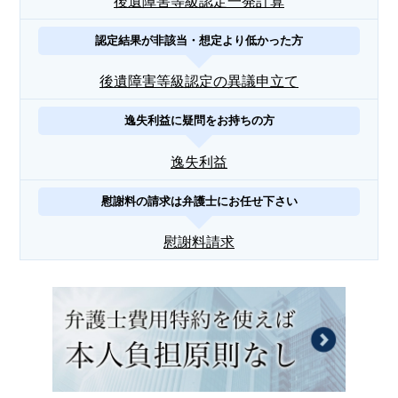
後遺障害等級認定一発計算
認定結果が非該当・想定より低かった方
後遺障害等級認定の異議申立て
逸失利益に疑問をお持ちの方
逸失利益
慰謝料の請求は弁護士にお任せ下さい
慰謝料請求