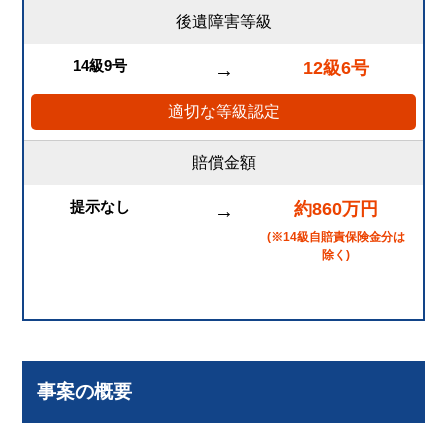
後遺障害等級
14級9号
12級6号
→
適切な等級認定
賠償金額
提示なし
約860万円
→
(※14級自賠責保険金分は
除く)
事案の概要