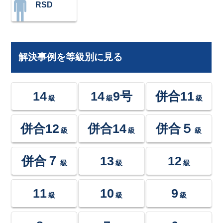
RSD
解決事例を等級別に見る
14
14
9号
併合11
級
級
級
併合12
併合14
併合５
級
級
級
併合７
13
12
級
級
級
11
10
9
級
級
級