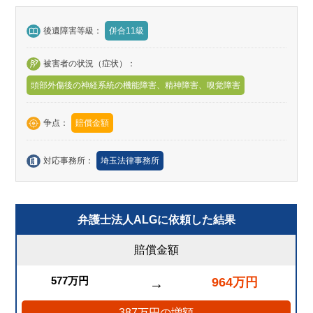
後遺障害等級：
併合11級
被害者の状況（症状）：
頭部外傷後の神経系統の機能障害、精神障害、嗅覚障害
争点：
賠償金額
対応事務所：
埼玉法律事務所
弁護士法人ALGに依頼した結果
賠償金額
577万円
964万円
→
387万円の増額