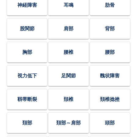
神経障害
耳鳴
肋骨
股関節
肩部
背部
胸部
腰椎
腰部
視力低下
足関節
醜状障害
靱帯断裂
頚椎
頚椎捻挫
頚部
頚部～肩部
頭部