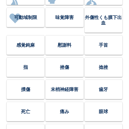
可動域制限
味覚障害
外傷性くも膜下出
血
感覚鈍麻
慰謝料
手首
指
挫傷
捻挫
撲傷
末梢神経障害
歯牙
死亡
痛み
眼球