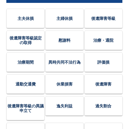
主夫休損
主婦休損
後遺障害等級
後遺障害等級認定
慰謝料
治療・通院
の取得
治療期間
異時共同不法行為
評価損
通勤交通費
休業損害
後遺障害
後遺障害等級の異議
逸失利益
過失割合
申立て