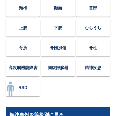
頸椎
顔面
首部
上肢
下肢
むちうち
骨折
脊髄損傷
脊柱
高次脳機能障害
胸腹部臓器
精神疾患
RSD
解決事例を等級別に見る