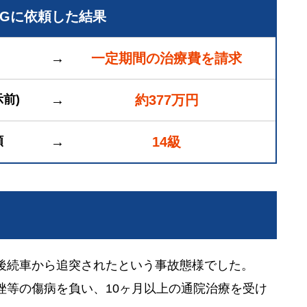
LGに依頼した結果
→
一定期間の治療費を請求
前)
→
約377万円
頼
→
14級
後続車から追突されたという事故態様でした。
挫等の傷病を負い、10ヶ月以上の通院治療を受け