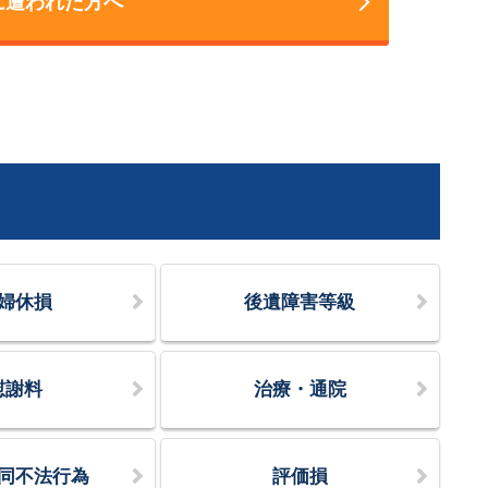
に遭われた方へ
婦休損
後遺障害等級
慰謝料
治療・通院
同不法行為
評価損