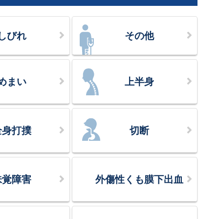
しびれ
その他
めまい
上半身
全身打撲
切断
味覚障害
外傷性くも膜下出血