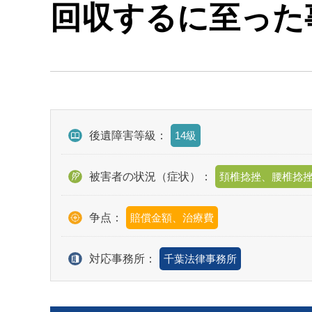
回収するに至った
後遺障害等級：
14級
被害者の状況（症状）：
頚椎捻挫、腰椎捻
争点：
賠償金額、治療費
対応事務所：
千葉法律事務所