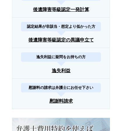
後遺障害等級認定一発計算
認定結果が非該当・想定より低かった方
後遺障害等級認定の異議申立て
逸失利益に疑問をお持ちの方
逸失利益
慰謝料の請求は弁護士にお任せ下さい
慰謝料請求