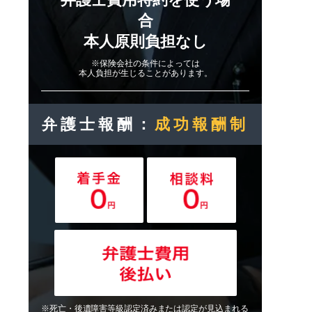
合
本人原則負担なし
※保険会社の条件によっては
本人負担が生じることがあります。
弁護士報酬：
成功報酬制
※死亡・後遺障害等級認定済みまたは認定が見込まれる