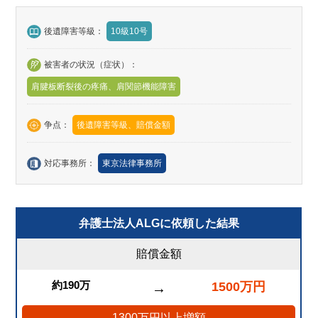
後遺障害等級：
10級10号
被害者の状況（症状）：
肩腱板断裂後の疼痛、肩関節機能障害
争点：
後遺障害等級、賠償金額
対応事務所：
東京法律事務所
弁護士法人ALGに依頼した結果
賠償金額
約190万
1500万円
→
1300万円以上増額