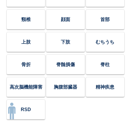
頸椎
顔面
首部
上肢
下肢
むちうち
骨折
脊髄損傷
脊柱
高次脳機能障害
胸腹部臓器
精神疾患
RSD