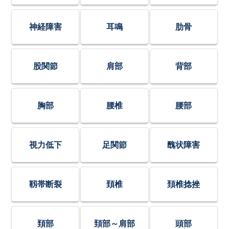
神経障害
耳鳴
肋骨
股関節
肩部
背部
胸部
腰椎
腰部
視力低下
足関節
醜状障害
靱帯断裂
頚椎
頚椎捻挫
頚部
頚部～肩部
頭部