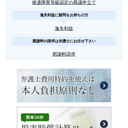
後遺障害等級認定の異議申立て
逸失利益に疑問をお持ちの方
逸失利益
慰謝料の請求は弁護士にお任せ下さい
慰謝料請求