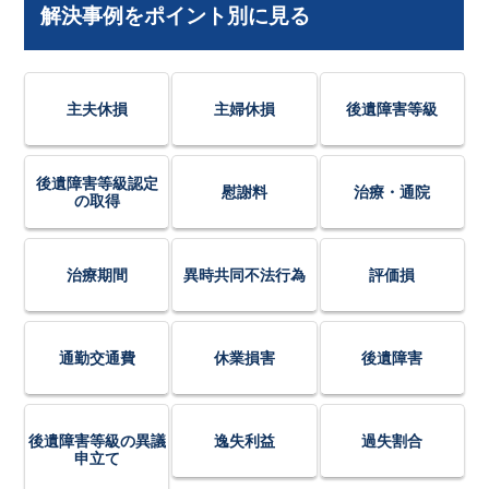
解決事例をポイント別に見る
主夫休損
主婦休損
後遺障害等級
後遺障害等級認定
慰謝料
治療・通院
の取得
治療期間
異時共同不法行為
評価損
通勤交通費
休業損害
後遺障害
後遺障害等級の異議
逸失利益
過失割合
申立て