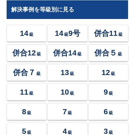
解決事例を等級別に見る
14
14
9号
併合11
級
級
級
併合12
併合14
併合５
級
級
級
併合７
13
12
級
級
級
11
10
9
級
級
級
8
7
6
級
級
級
5
4
3
級
級
級