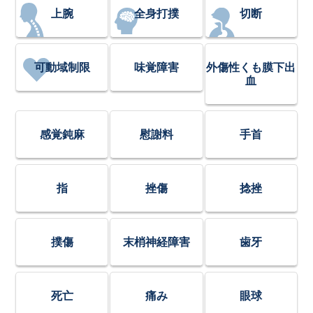
上腕
全身打撲
切断
可動域制限
味覚障害
外傷性くも膜下出
血
感覚鈍麻
慰謝料
手首
指
挫傷
捻挫
撲傷
末梢神経障害
歯牙
死亡
痛み
眼球