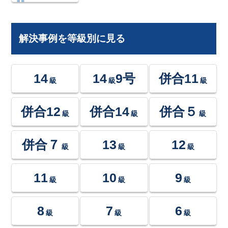
解決事例を等級別に見る
14
14
9号
併合11
級
級
級
併合12
併合14
併合５
級
級
級
併合７
13
12
級
級
級
11
10
9
級
級
級
8
7
6
級
級
級