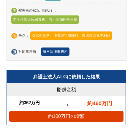
被害者の状況（症状）：
右手橈骨遠位端骨折、右手関節靭帯損傷
争点：
傷害慰謝料、後遺障害慰謝料、後遺障害逸失利益
対応事務所：
埼玉法律事務所
弁護士法人ALGに依頼した結果
賠償金額
約362万円
約460万円
→
約100万円の増額