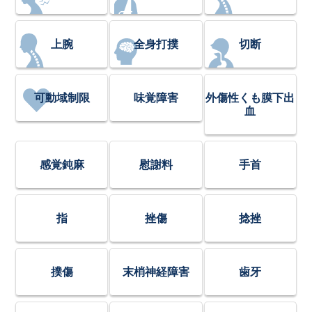
上腕
全身打撲
切断
可動域制限
味覚障害
外傷性くも膜下出
血
感覚鈍麻
慰謝料
手首
指
挫傷
捻挫
撲傷
末梢神経障害
歯牙