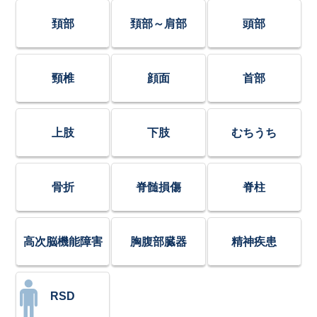
頚部
頚部～肩部
頭部
頸椎
顔面
首部
上肢
下肢
むちうち
骨折
脊髄損傷
脊柱
高次脳機能障害
胸腹部臓器
精神疾患
RSD