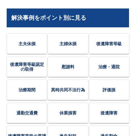
解決事例をポイント別に見る
主夫休損
主婦休損
後遺障害等級
後遺障害等級認定
慰謝料
治療・通院
の取得
治療期間
異時共同不法行為
評価損
通勤交通費
休業損害
後遺障害
後遺障害等級の異議
逸失利益
過失割合