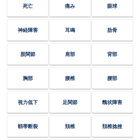
死亡
痛み
眼球
神経障害
耳鳴
肋骨
股関節
肩部
背部
胸部
腰椎
腰部
視力低下
足関節
醜状障害
靱帯断裂
頚椎
頚椎捻挫