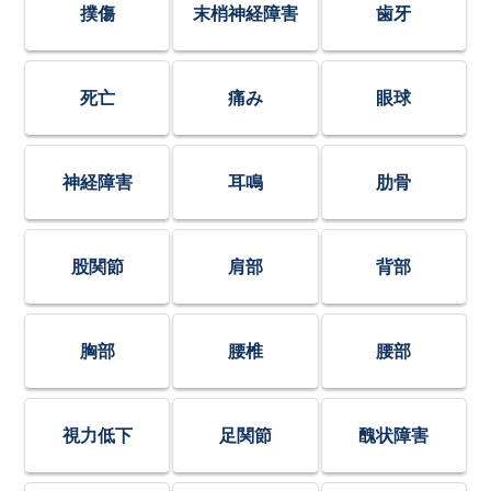
撲傷
末梢神経障害
歯牙
死亡
痛み
眼球
神経障害
耳鳴
肋骨
股関節
肩部
背部
胸部
腰椎
腰部
視力低下
足関節
醜状障害