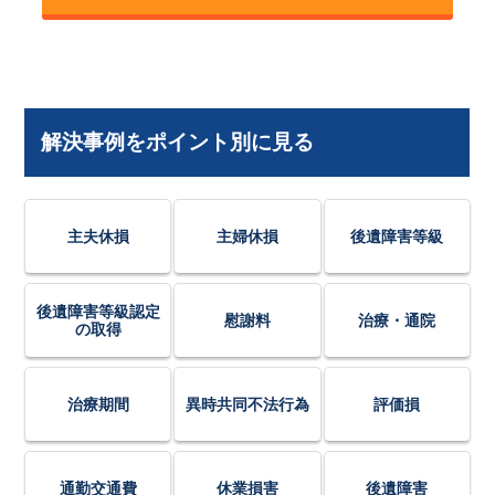
解決事例をポイント別に見る
主夫休損
主婦休損
後遺障害等級
後遺障害等級認定
慰謝料
治療・通院
の取得
治療期間
異時共同不法行為
評価損
通勤交通費
休業損害
後遺障害