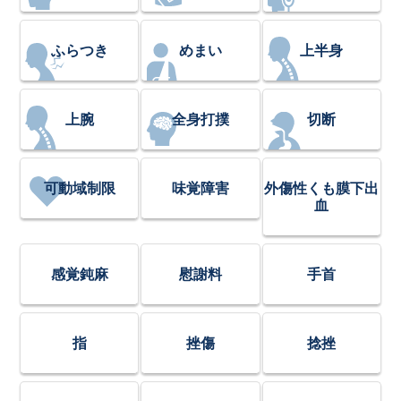
ふらつき
めまい
上半身
上腕
全身打撲
切断
可動域制限
味覚障害
外傷性くも膜下出
血
感覚鈍麻
慰謝料
手首
指
挫傷
捻挫