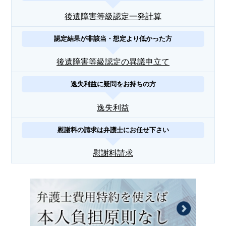
後遺障害等級認定一発計算
認定結果が非該当・想定より低かった方
後遺障害等級認定の異議申立て
逸失利益に疑問をお持ちの方
逸失利益
慰謝料の請求は弁護士にお任せ下さい
慰謝料請求