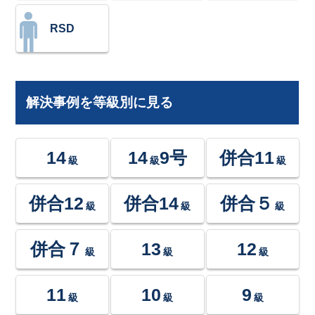
RSD
解決事例を等級別に見る
14
14
9号
併合11
級
級
級
併合12
併合14
併合５
級
級
級
併合７
13
12
級
級
級
11
10
9
級
級
級