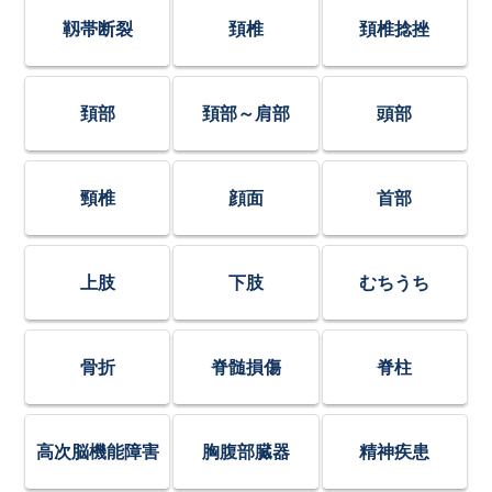
靱帯断裂
頚椎
頚椎捻挫
頚部
頚部～肩部
頭部
頸椎
顔面
首部
上肢
下肢
むちうち
骨折
脊髄損傷
脊柱
高次脳機能障害
胸腹部臓器
精神疾患