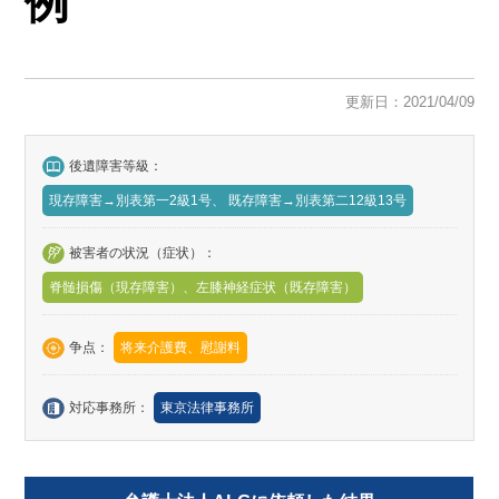
例
更新日：2021/04/09
後遺障害等級：
現存障害→別表第一2級1号、 既存障害→別表第二12級13号
被害者の状況（症状）：
脊髄損傷（現存障害）、左膝神経症状（既存障害）
争点：
将来介護費、慰謝料
対応事務所：
東京法律事務所