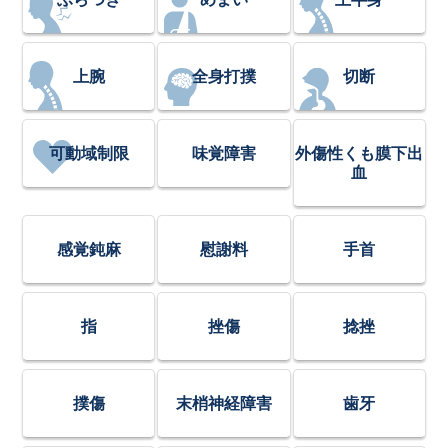
上腕
全身打撲
切断
可動域制限
味覚障害
外傷性くも膜下出
血
感覚鈍麻
慰謝料
手首
指
挫傷
捻挫
撲傷
末梢神経障害
歯牙