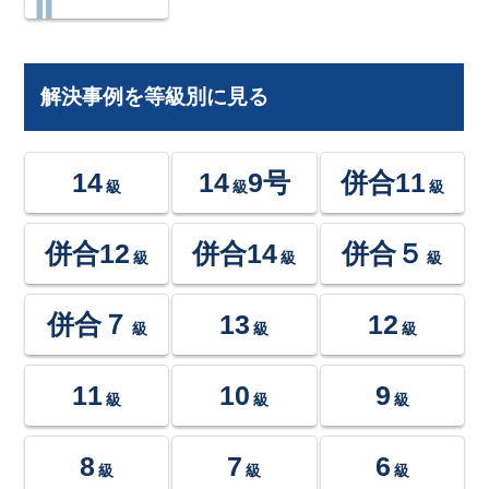
解決事例を等級別に見る
14
14
9号
併合11
級
級
級
併合12
併合14
併合５
級
級
級
併合７
13
12
級
級
級
11
10
9
級
級
級
8
7
6
級
級
級