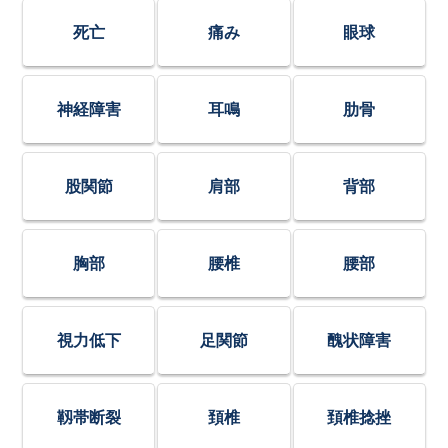
死亡
痛み
眼球
神経障害
耳鳴
肋骨
股関節
肩部
背部
胸部
腰椎
腰部
視力低下
足関節
醜状障害
靱帯断裂
頚椎
頚椎捻挫