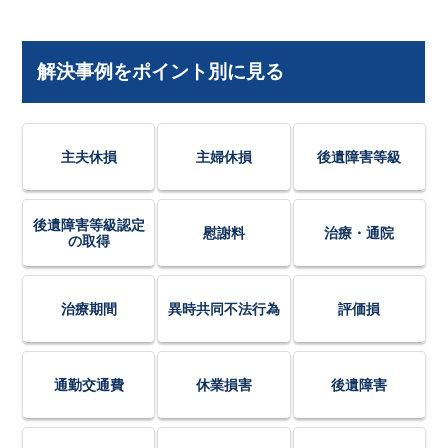
解決事例をポイント別に見る
主夫休損
主婦休損
後遺障害等級
後遺障害等級認定
慰謝料
治療・通院
の取得
治療期間
異時共同不法行為
評価損
通勤交通費
休業損害
後遺障害