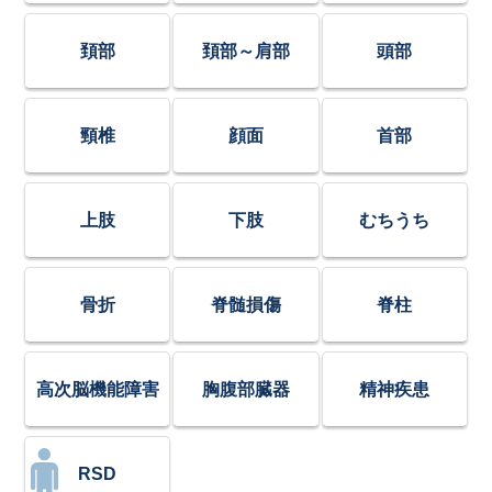
頚部
頚部～肩部
頭部
頸椎
顔面
首部
上肢
下肢
むちうち
骨折
脊髄損傷
脊柱
高次脳機能障害
胸腹部臓器
精神疾患
RSD