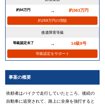
約94万円
約363万円
→
約269万円の増額
後遺障害等級
等級認定未了
14級9号
→
等級認定をサポート
事案の概要
依頼者はバイクで走行していたところ、後続の
自動車に追突されて、路上に全身を強打すると