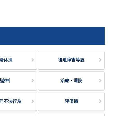
婦休損
後遺障害等級
慰謝料
治療・通院
同不法行為
評価損