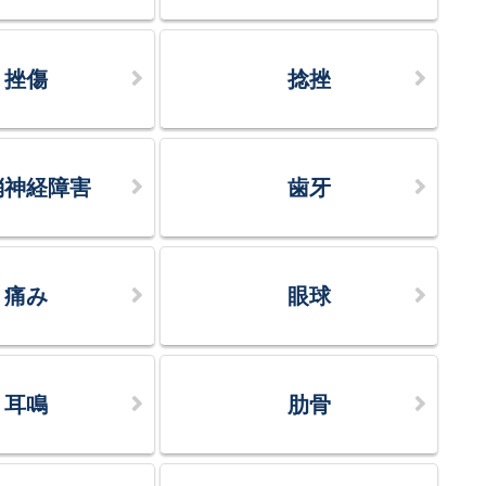
挫傷
捻挫
梢神経障害
歯牙
痛み
眼球
耳鳴
肋骨