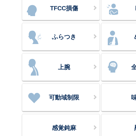
TFCC損傷
ふらつき
上腕
可動域制限
感覚鈍麻