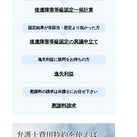
後遺障害等級認定一発計算
認定結果が非該当・想定より低かった方
後遺障害等級認定の異議申立て
逸失利益に疑問をお持ちの方
逸失利益
慰謝料の請求は弁護士にお任せ下さい
慰謝料請求