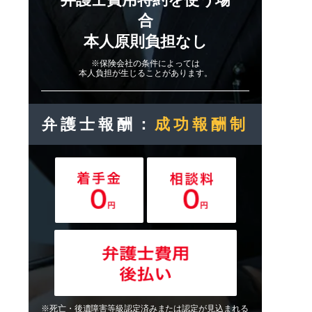
合
本人原則負担なし
※保険会社の条件によっては
本人負担が生じることがあります。
弁護士報酬：
成功報酬制
※死亡・後遺障害等級認定済みまたは認定が見込まれる