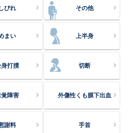
しびれ
その他
めまい
上半身
全身打撲
切断
味覚障害
外傷性くも膜下出血
慰謝料
手首