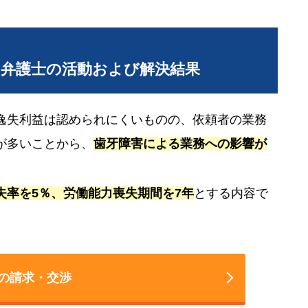
当弁護士の活動および解決結果
逸失利益は認められにくいものの、依頼者の業務
が多いことから、
歯牙障害による業務への影響が
失率を5％、労働能力喪失期間を7年
とする内容で
の請求・交渉