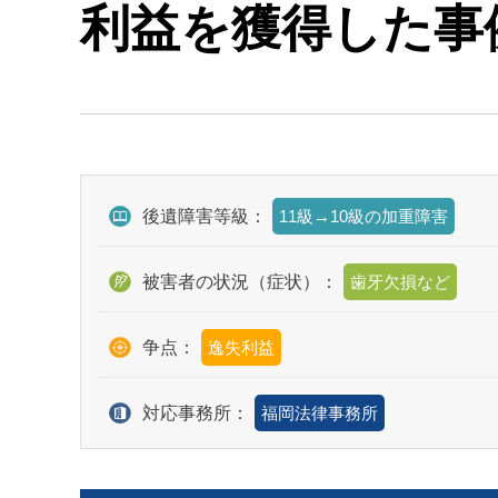
利益を獲得した事
後遺障害等級：
11級→10級の加重障害
被害者の状況（症状）：
歯牙欠損など
争点：
逸失利益
対応事務所：
福岡法律事務所