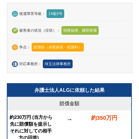
後遺障害等級：
14級9号
被害者の状況（症状）：
頸椎捻挫、腰部挫傷
争点：
賠償額（休業損害・慰謝料）
対応事務所：
埼玉法律事務所
弁護士法人ALGに依頼した結果
賠償金額
約230万円 (当方から
約350万円
→
先に賠償額を提示し
それに対しての相手
方の回答)