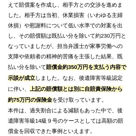
えて賠償案を作成し、相手方との交渉を進めま
した。相手方は当初、休業損害（いわゆる主婦
休損）や慰謝料について低い水準での対案を出
し、その賠償額は既払い分を除いて約230万円と
なっていましたが、担当弁護士が家事労働への
支障や依頼者の精神的苦痛を主張した結果、既
払い分を除いて
賠償金約350万円を支払う内容で
示談が成立
しました。なお、後遺障害等級認定
に伴い、
上記の賠償額とは別に自賠責保険から
約75万円の保険金
を受け取っています。
本件は、過失割合による減額もあった中で、後
遺障害等級14級９号のケースとしては高額の賠
償金を回収できた事例といえます。