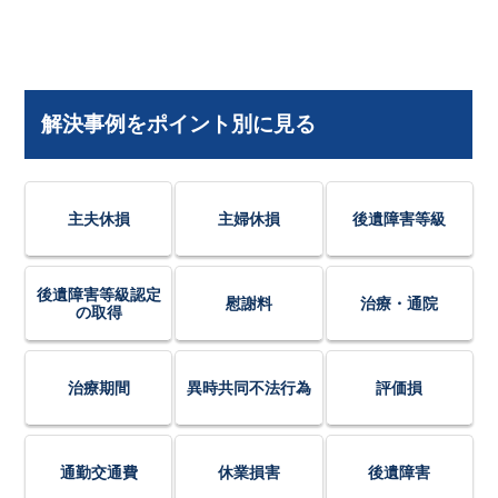
解決事例をポイント別に見る
主夫休損
主婦休損
後遺障害等級
後遺障害等級認定
慰謝料
治療・通院
の取得
治療期間
異時共同不法行為
評価損
通勤交通費
休業損害
後遺障害