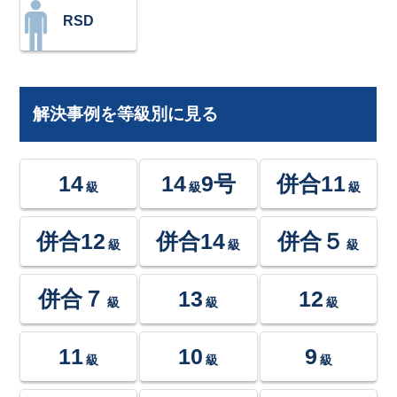
RSD
解決事例を等級別に見る
14
14
9号
併合11
級
級
級
併合12
併合14
併合５
級
級
級
併合７
13
12
級
級
級
11
10
9
級
級
級