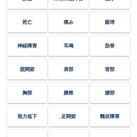
死亡
痛み
眼球
神経障害
耳鳴
肋骨
股関節
肩部
背部
胸部
腰椎
腰部
視力低下
足関節
醜状障害