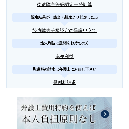
後遺障害等級認定一発計算
認定結果が非該当・想定より低かった方
後遺障害等級認定の異議申立て
逸失利益に疑問をお持ちの方
逸失利益
慰謝料の請求は弁護士にお任せ下さい
慰謝料請求