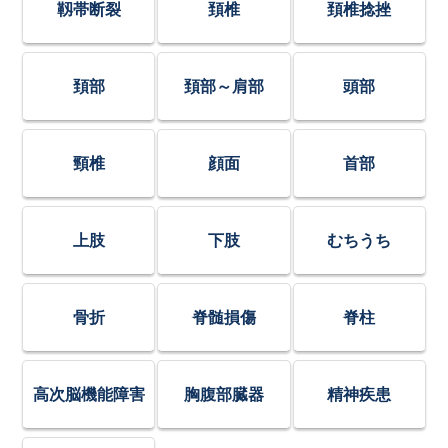
靱帯断裂
頚椎
頚椎捻挫
頚部
頚部～肩部
頭部
頸椎
顔面
首部
上肢
下肢
むちうち
骨折
脊髄損傷
脊柱
高次脳機能障害
胸腹部臓器
精神疾患