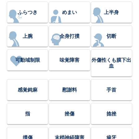
ふらつき
めまい
上半身
上腕
全身打撲
切断
可動域制限
味覚障害
外傷性くも膜下出
血
感覚鈍麻
慰謝料
手首
指
挫傷
捻挫
撲傷
末梢神経障害
歯牙