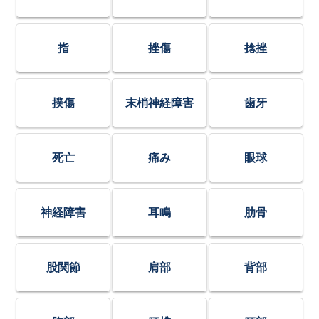
指
挫傷
捻挫
撲傷
末梢神経障害
歯牙
死亡
痛み
眼球
神経障害
耳鳴
肋骨
股関節
肩部
背部