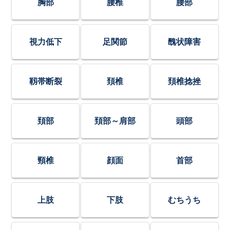
胸部
腰椎
腰部
視力低下
足関節
醜状障害
靱帯断裂
頚椎
頚椎捻挫
頚部
頚部～肩部
頭部
頸椎
顔面
首部
上肢
下肢
むちうち