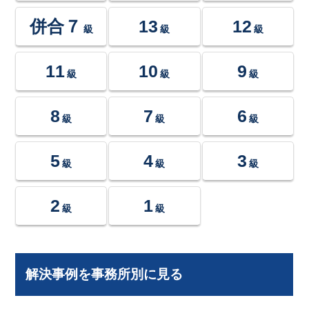
併合７
13
12
級
級
級
11
10
9
級
級
級
8
7
6
級
級
級
5
4
3
級
級
級
2
1
級
級
解決事例を事務所別に見る