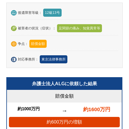
後遺障害等級：
12級13号
被害者の状況（症状）：
足関節の痛み、知覚異常等
争点：
賠償金額
対応事務所：
東京法律事務所
弁護士法人ALGに依頼した結果
賠償金額
約1000万円
約1600万円
→
約600万円の増額