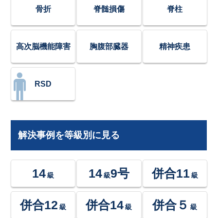
骨折
脊髄損傷
脊柱
高次脳機能障害
胸腹部臓器
精神疾患
RSD
解決事例を等級別に見る
14
14
9号
併合11
級
級
級
併合12
併合14
併合５
級
級
級