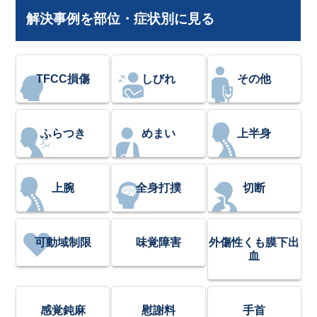
解決事例を部位・症状別に見る
TFCC損傷
しびれ
その他
ふらつき
めまい
上半身
上腕
全身打撲
切断
可動域制限
味覚障害
外傷性くも膜下出
血
感覚鈍麻
慰謝料
手首